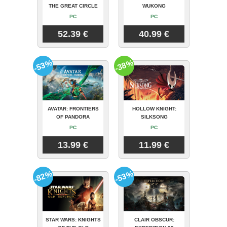
THE GREAT CIRCLE
WUKONG
PC
PC
52.39 €
40.99 €
-53%
-38%
AVATAR: FRONTIERS
HOLLOW KNIGHT:
OF PANDORA
SILKSONG
PC
PC
13.99 €
11.99 €
-82%
-53%
STAR WARS: KNIGHTS
CLAIR OBSCUR: