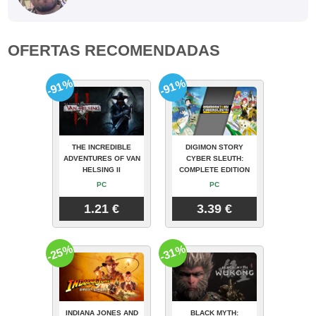
OFERTAS RECOMENDADAS
-91%
-91%
THE INCREDIBLE
DIGIMON STORY
ADVENTURES OF VAN
CYBER SLEUTH:
HELSING II
COMPLETE EDITION
PC
PC
1.21 €
3.39 €
-25%
-31%
INDIANA JONES AND
BLACK MYTH: