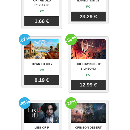
OF THE OLD
EXPEDITION 33
REPUBLIC
PC
PC
23.29 €
1.66 €
-67%
-35%
TOWN TO CITY
HOLLOW KNIGHT:
SILKSONG
PC
PC
8.19 €
12.99 €
-68%
-28%
LIES OF P
CRIMSON DESERT