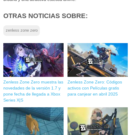
OTRAS NOTICIAS SOBRE:
zenless zone zero
Zenless Zone Zero muestra las
Zenless Zone Zero: Códigos
novedades de la versión 1.7 y
activos con Películas gratis
pone fecha de llegada a Xbox
para canjear en abril 2025
Series X|S