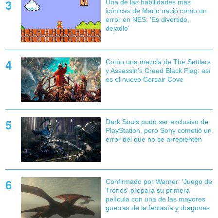
Una de las habilidades más
icónicas de Mario nació como un
error en NES: 'Es divertido,
dejadlo'
Como una mezcla de The Settlers
y Assassin's Creed Black Flag: así
es el nuevo Corsair Cove
Dark Souls pudo ser exclusivo de
PlayStation, pero Sony cometió un
error del que no se arrepienten
Confirmado por Warner: 'Juego de
Tronos' prepara su primera
película con una de las mayores
guerras de la fantasía y dragones