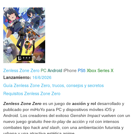
Zenless Zone Zero
PC
Android
iPhone
PS5
Xbox Series X
Lanzamiento:
16/6/2026
Guía Zenless Zone Zero, trucos, consejos y secretos
Requisitos Zenless Zone Zero
Zenless Zone Zero
es un juego de
acción y rol
desarrollado y
publicado por miHoYo para PC y dispositivos móviles iOS y
Android. Los creadores del exitoso
Genshin Impact
vuelven con un
nuevo juego gratuito
free-to-play
de acción y rol con intensos
combates tipo
hack and slash
, con una ambientación futurista y
urbana y una atractiva estética anime.