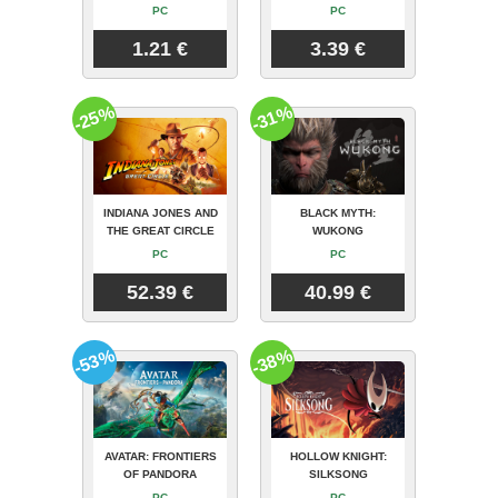
PC
PC
1.21 €
3.39 €
-25%
-31%
INDIANA JONES AND
BLACK MYTH:
THE GREAT CIRCLE
WUKONG
PC
PC
52.39 €
40.99 €
-53%
-38%
AVATAR: FRONTIERS
HOLLOW KNIGHT:
OF PANDORA
SILKSONG
PC
PC