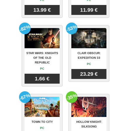
13.99 €
11.99 €
-82%
-53%
STAR WARS: KNIGHTS
CLAIR OBSCUR:
OF THE OLD
EXPEDITION 33
REPUBLIC
PC
PC
23.29 €
1.66 €
-67%
-35%
TOWN TO CITY
HOLLOW KNIGHT:
SILKSONG
PC