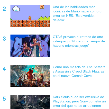
Una de las habilidades más
icónicas de Mario nació como un
error en NES: 'Es divertido,
dejadlo'
GTA 6 provoca el retraso de otro
videojuego: 'No tendría tiempo de
hacerlo mientras juego'
Como una mezcla de The Settlers
y Assassin's Creed Black Flag: así
es el nuevo Corsair Cove
Dark Souls pudo ser exclusivo de
PlayStation, pero Sony cometió un
error del que no se arrepienten