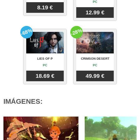
PC
8.19 €
12.99 €
-68%
-28%
LIES OF P
CRIMSON DESERT
PC
PC
18.69 €
49.99 €
IMÁGENES: