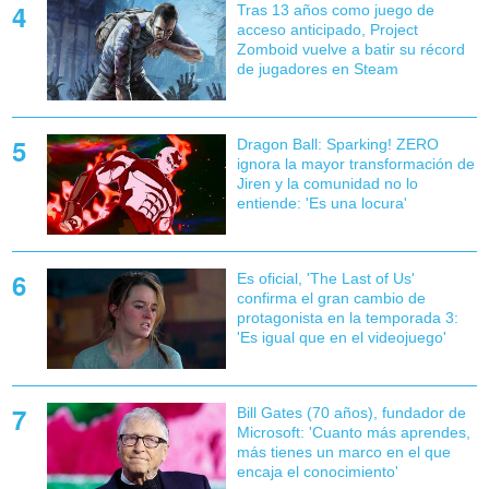
Tras 13 años como juego de
acceso anticipado, Project
Zomboid vuelve a batir su récord
de jugadores en Steam
Dragon Ball: Sparking! ZERO
ignora la mayor transformación de
Jiren y la comunidad no lo
entiende: 'Es una locura'
Es oficial, 'The Last of Us'
confirma el gran cambio de
protagonista en la temporada 3:
'Es igual que en el videojuego'
Bill Gates (70 años), fundador de
Microsoft: 'Cuanto más aprendes,
más tienes un marco en el que
encaja el conocimiento'