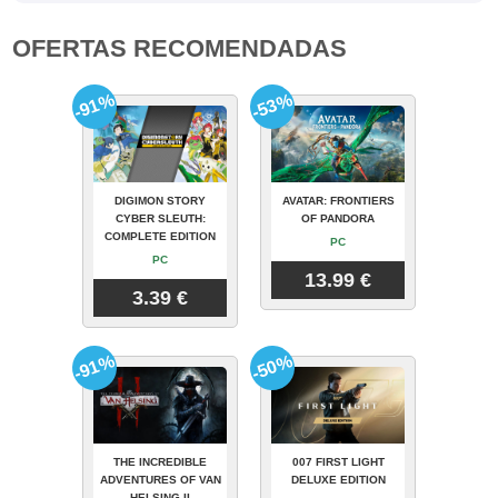
OFERTAS RECOMENDADAS
-91%
-53%
DIGIMON STORY
AVATAR: FRONTIERS
CYBER SLEUTH:
OF PANDORA
COMPLETE EDITION
PC
PC
13.99 €
3.39 €
-91%
-50%
THE INCREDIBLE
007 FIRST LIGHT
ADVENTURES OF VAN
DELUXE EDITION
HELSING II