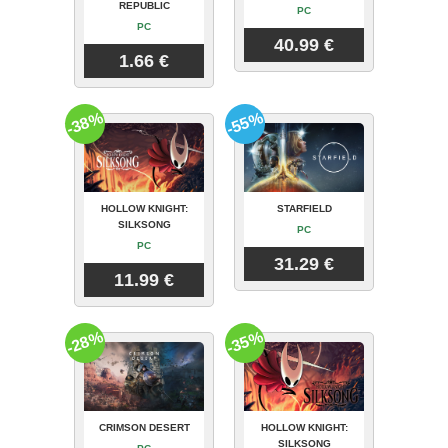
REPUBLIC
PC
PC
40.99 €
1.66 €
-38%
-55%
HOLLOW KNIGHT:
STARFIELD
SILKSONG
PC
PC
31.29 €
11.99 €
-28%
-35%
CRIMSON DESERT
HOLLOW KNIGHT:
SILKSONG