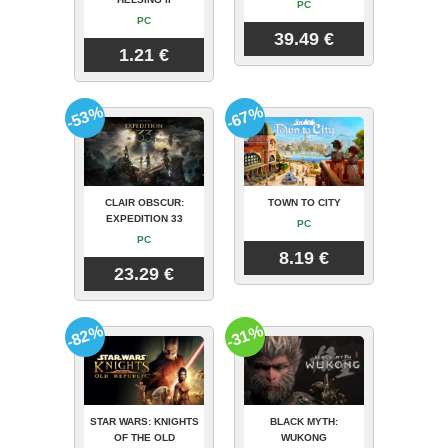
PC
PC
39.49 €
1.21 €
-53%
-67%
CLAIR OBSCUR:
TOWN TO CITY
EXPEDITION 33
PC
PC
8.19 €
23.29 €
-82%
-31%
STAR WARS: KNIGHTS
BLACK MYTH:
OF THE OLD
WUKONG