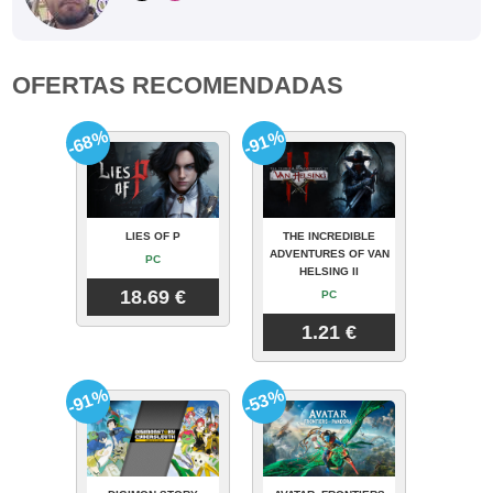
OFERTAS RECOMENDADAS
-68%
-91%
LIES OF P
THE INCREDIBLE
ADVENTURES OF VAN
PC
HELSING II
18.69 €
PC
1.21 €
-91%
-53%