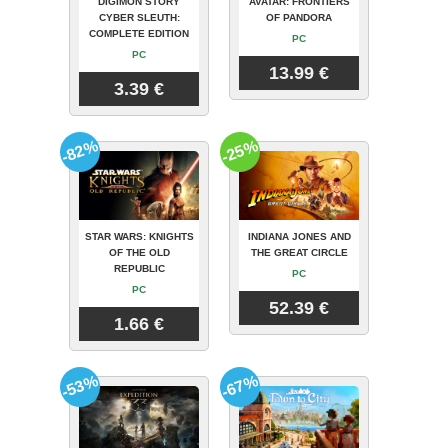
DIGIMON STORY
AVATAR: FRONTIERS
CYBER SLEUTH:
OF PANDORA
COMPLETE EDITION
PC
PC
13.99 €
3.39 €
-82%
-25%
STAR WARS: KNIGHTS
INDIANA JONES AND
OF THE OLD
THE GREAT CIRCLE
REPUBLIC
PC
PC
52.39 €
1.66 €
-53%
-67%