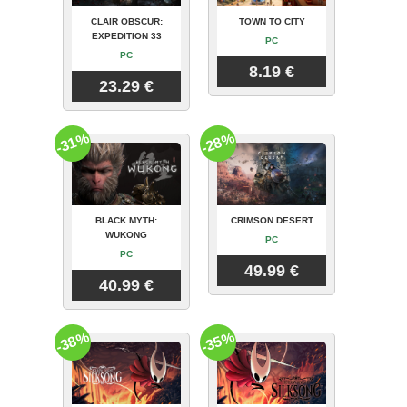
CLAIR OBSCUR:
TOWN TO CITY
EXPEDITION 33
PC
PC
8.19 €
23.29 €
-31%
-28%
BLACK MYTH:
CRIMSON DESERT
WUKONG
PC
PC
49.99 €
40.99 €
-38%
-35%