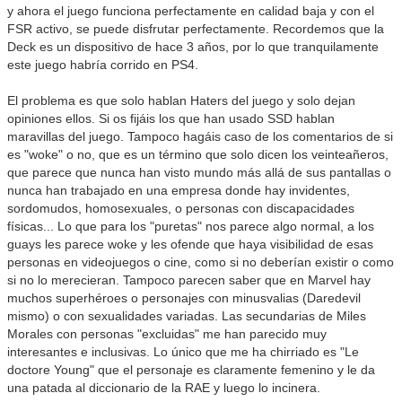
y ahora el juego funciona perfectamente en calidad baja y con el
FSR activo, se puede disfrutar perfectamente. Recordemos que la
Deck es un dispositivo de hace 3 años, por lo que tranquilamente
este juego habría corrido en PS4.
El problema es que solo hablan Haters del juego y solo dejan
opiniones ellos. Si os fijáis los que han usado SSD hablan
maravillas del juego. Tampoco hagáis caso de los comentarios de si
es "woke" o no, que es un término que solo dicen los veinteañeros,
que parece que nunca han visto mundo más allá de sus pantallas o
nunca han trabajado en una empresa donde hay invidentes,
sordomudos, homosexuales, o personas con discapacidades
físicas... Lo que para los "puretas" nos parece algo normal, a los
guays les parece woke y les ofende que haya visibilidad de esas
personas en videojuegos o cine, como si no deberían existir o como
si no lo merecieran. Tampoco parecen saber que en Marvel hay
muchos superhéroes o personajes con minusvalias (Daredevil
mismo) o con sexualidades variadas. Las secundarias de Miles
Morales con personas "excluidas" me han parecido muy
interesantes e inclusivas. Lo único que me ha chirriado es "Le
doctore Young" que el personaje es claramente femenino y le da
una patada al diccionario de la RAE y luego lo incinera.