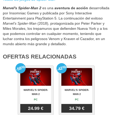
Marvel's Spider-Man 2
es una
aventura de acción
desarrollada
por Insomniac Games y publicada por Sony Interactive
Entertainment para PlayStation 5. La continuación del exitoso
Marvel's Spider-Man
(2018), protagonizada por Peter Parker y
Miles Morales, los trepamuros que defienden Nueva York y a los
que podemos controlar en cualquier momento, teniendo que
luchar contra los peligrosos Venom y Kraven el Cazador, en un
mundo abierto más grande y detallado.
OFERTAS RELACIONADAS
-58%
-42%
MARVEL'S SPIDER-
MARVEL'S SPIDER-
MAN 2
MAN 2
PC
PC
24.99 €
34.79 €