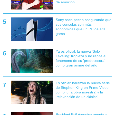
de emoción
Sony saca pecho asegurando que
sus consolas son más
económicas que un PC de alta
gama
Ya es oficial: la nueva 'Solo
Leveling' tropieza y no repite el
fenómeno de su 'predecesora'
como gran anime del año
Es oficial: bautizan la nueva serie
de Stephen King en Prime Video
como 'una obra maestra' y la
'reinvención de un clásico'
Resident Evil Veronica apunta a