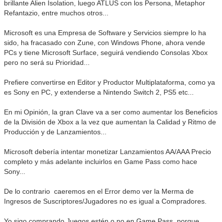
brillante Alien Isolation, luego ATLUS con los Persona, Metaphor
Refantazio, entre muchos otros...
Microsoft es una Empresa de Software y Servicios siempre lo ha
sido, ha fracasado con Zune, con Windows Phone, ahora vende
PCs y tiene Microsoft Surface, seguirá vendiendo Consolas Xbox
pero no será su Prioridad...
Prefiere convertirse en Editor y Productor Multiplataforma, como ya
es Sony en PC, y extenderse a Nintendo Switch 2, PS5 etc...
En mi Opinión, la gran Clave va a ser como aumentar los Beneficios
de la División de Xbox a la vez que aumentan la Calidad y Ritmo de
Producción y de Lanzamientos...
Microsoft debería intentar monetizar Lanzamientos AA/AAA Precio
completo y más adelante incluirlos en Game Pass como hace
Sony...
De lo contrario caeremos en el Error demo ver la Merma de
Ingresos de Suscriptores/Jugadores no es igual a Compradores.
Yo sigo comprando Juegos estén o no en Game Pass, porque