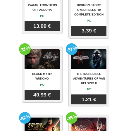
AVATAR: FRONTIERS
DIGIMON STORY
OF PANDORA
CYBER SLEUTH:
COMPLETE EDITION
PC
PC
13.99 €
3.39 €
-31%
-91%
BLACK MYTH:
THE INCREDIBLE
WUKONG
ADVENTURES OF VAN
HELSING II
PC
PC
40.99 €
1.21 €
-82%
-38%