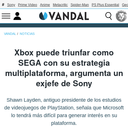
Sony
Prime Video
Anime
Metacritic
Spider-Man
PS Plus Essential
Geo
VANDAL
NOTICIAS
Xbox puede triunfar como
SEGA con su estrategia
multiplataforma, argumenta un
exjefe de Sony
Shawn Layden, antiguo presidente de los estudios
de videojuegos de PlayStation, señala que Microsoft
lo tendrá más difícil para generar interés en su
plataforma.