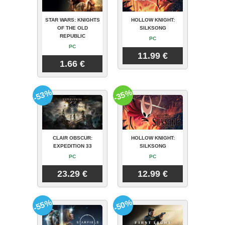
STAR WARS: KNIGHTS
HOLLOW KNIGHT:
OF THE OLD
SILKSONG
REPUBLIC
PC
PC
11.99 €
1.66 €
-53%
-35%
CLAIR OBSCUR:
HOLLOW KNIGHT:
EXPEDITION 33
SILKSONG
PC
PC
23.29 €
12.99 €
-55%
-50%