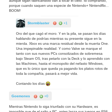
aunque sigan fabricandolo van a tocar el cielo. Id comprando,
porque cuando saquen una especie de Nintendo+ Nintendflix...
BOOM!
Stormblaster
+1
Oro del que cagó el moro. Y en la pila, se pasan los días
hablando de podrías mientras su presente sigue en la
mierda. Xbox es una marca residual desde la muerta One.
Una impepinable realidad. Y como Valve se marque el
tanto con sus nuevos PCs consolizados de sobremesa
bajo Steam OS, tras petarlo con la Deck y lo aprendido con
las Machines, hasta el monopolio del nefasto Windows,
que es lo único que queda ya pagando los platos rotos de
toda la compañía, pasará a mejor vida.
Contando los días
Goemones
+0
Mientras Nintendo lo siga triunfado con su Hardware, es
imposible que de el salto a PC, antes lanza sus juegos en PS6