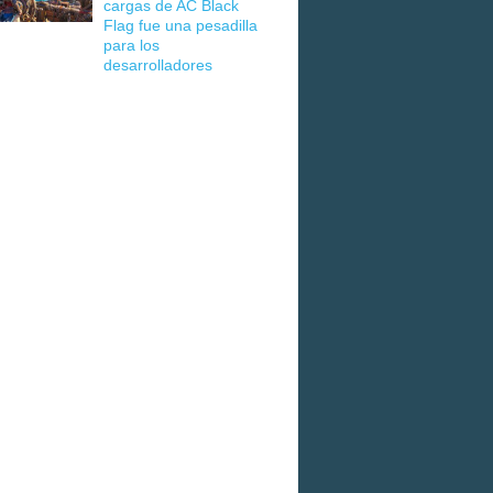
cargas de AC Black
Flag fue una pesadilla
para los
desarrolladores