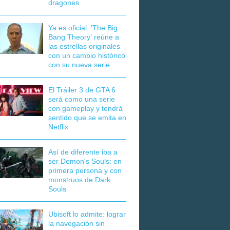
dragones
Ya es oficial: 'The Big
Bang Theory' reúne a
las estrellas originales
con un cambio histórico
con su nueva serie
El Tráiler 3 de GTA 6
será como una serie
con gameplay y tendrá
sentido que se emita en
Netflix
Así de diferente iba a
ser Demon's Souls: en
primera persona y con
monstruos de Dark
Souls
Ubisoft lo admite: lograr
la navegación sin