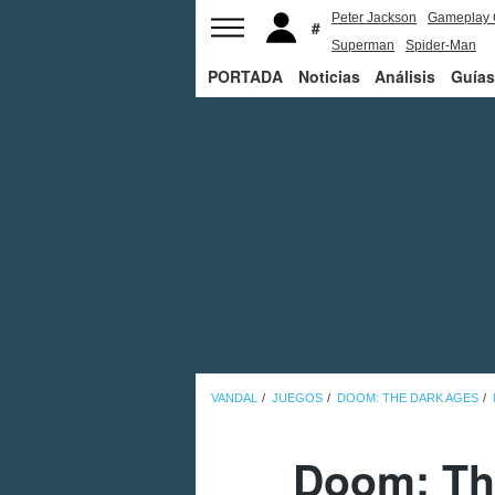
Peter Jackson
Gameplay 
Superman
Spider-Man
PORTADA
Noticias
Análisis
Guías
VANDAL
JUEGOS
DOOM: THE DARK AGES
Doom: The