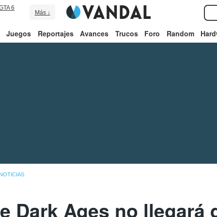
GTA 6
Más ↓
Juegos
Reportajes
Avances
Trucos
Foro
Random
Hard
NOTICIAS
 Dark Ages no llegará 