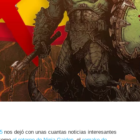
5
nos dejó con unas cuantas noticias interesantes
 como
el retorno de Ninja Gaiden
, el
remake de