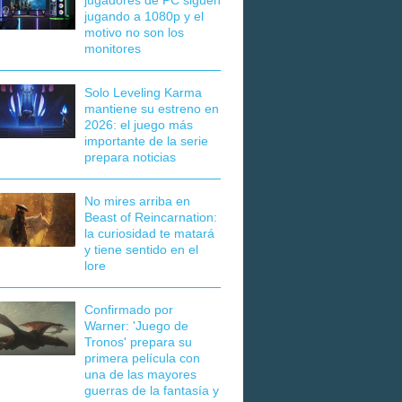
jugadores de PC siguen
jugando a 1080p y el
motivo no son los
monitores
Solo Leveling Karma
mantiene su estreno en
2026: el juego más
importante de la serie
prepara noticias
No mires arriba en
Beast of Reincarnation:
la curiosidad te matará
y tiene sentido en el
lore
Confirmado por
Warner: 'Juego de
Tronos' prepara su
primera película con
una de las mayores
guerras de la fantasía y