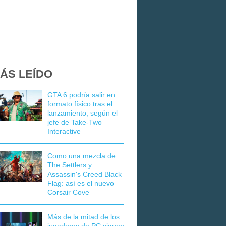
ÁS LEÍDO
GTA 6 podría salir en
formato físico tras el
lanzamiento, según el
jefe de Take-Two
Interactive
Como una mezcla de
The Settlers y
Assassin's Creed Black
Flag: así es el nuevo
Corsair Cove
Más de la mitad de los