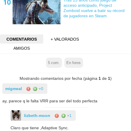
acceso anticipado, Project
Zomboid vuelve a batir su récord
de jugadores en Steam
COMENTARIOS
+ VALORADOS
AMIGOS
5
com.
En foros
Mostrando comentarios por fecha (página
1
de
1
)
migmeal
+0
ay, parece q le falta VRR para ser del todo perfecta
lizbeth-moon
+1
Claro que tiene ,Adaptive Sync.