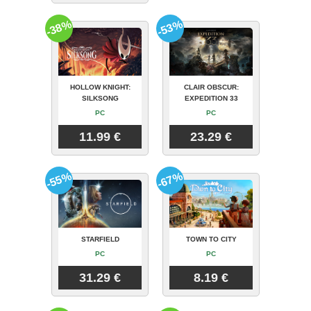
-38%
-53%
HOLLOW KNIGHT:
CLAIR OBSCUR:
SILKSONG
EXPEDITION 33
PC
PC
11.99 €
23.29 €
-55%
-67%
STARFIELD
TOWN TO CITY
PC
PC
31.29 €
8.19 €