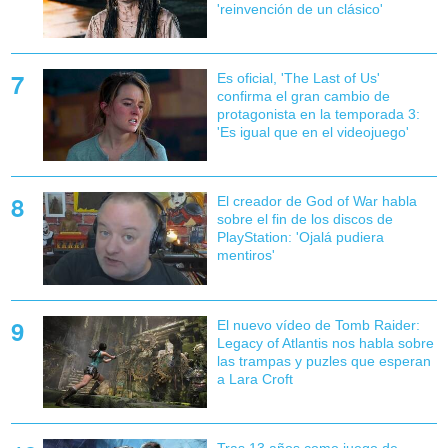
'reinvención de un clásico'
Es oficial, 'The Last of Us'
confirma el gran cambio de
protagonista en la temporada 3:
'Es igual que en el videojuego'
El creador de God of War habla
sobre el fin de los discos de
PlayStation: 'Ojalá pudiera
mentiros'
El nuevo vídeo de Tomb Raider:
Legacy of Atlantis nos habla sobre
las trampas y puzles que esperan
a Lara Croft
Tras 13 años como juego de