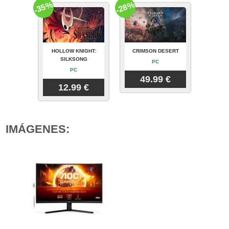
-35%
-28%
HOLLOW KNIGHT:
CRIMSON DESERT
SILKSONG
PC
PC
49.99 €
12.99 €
IMÁGENES: