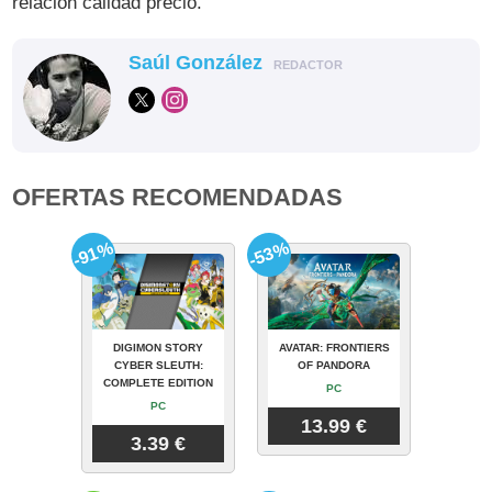
relación calidad precio.
Saúl González
REDACTOR
OFERTAS RECOMENDADAS
-91%
-53%
DIGIMON STORY
AVATAR: FRONTIERS
CYBER SLEUTH:
OF PANDORA
COMPLETE EDITION
PC
PC
13.99 €
3.39 €