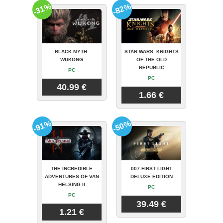
-31%
-82%
BLACK MYTH:
STAR WARS: KNIGHTS
WUKONG
OF THE OLD
REPUBLIC
PC
PC
40.99 €
1.66 €
-91%
-50%
THE INCREDIBLE
007 FIRST LIGHT
ADVENTURES OF VAN
DELUXE EDITION
HELSING II
PC
PC
39.49 €
1.21 €