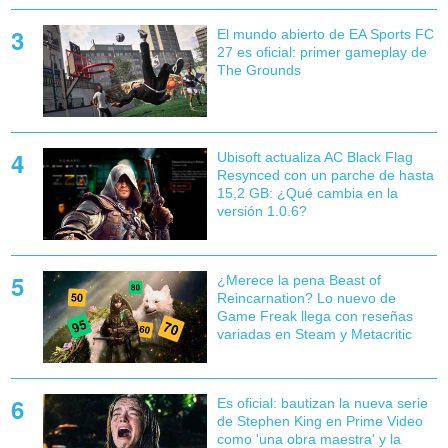
El mundo abierto de EA Sports FC
27 es oficial: primer gameplay de
The Grounds
Ubisoft actualiza AC Black Flag
Resynced con un parche de hasta
15,2 GB: ¿Qué cambia en la
versión 1.0.6?
¿Merece la pena Beast of
Reincarnation? Lo nuevo de
Game Freak llega con reseñas
variadas en Steam y Metacritic
Es oficial: bautizan la nueva serie
de Stephen King en Prime Video
como 'una obra maestra' y la