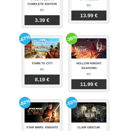
COMPLETE EDITION
PC
PC
13.99 €
3.39 €
-67%
-38%
TOWN TO CITY
HOLLOW KNIGHT:
SILKSONG
PC
PC
8.19 €
11.99 €
-82%
-53%
STAR WARS: KNIGHTS
CLAIR OBSCUR: