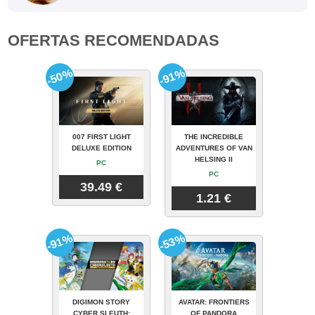
OFERTAS RECOMENDADAS
-50%
-91%
007 FIRST LIGHT
THE INCREDIBLE
DELUXE EDITION
ADVENTURES OF VAN
HELSING II
PC
PC
39.49 €
1.21 €
-91%
-53%
DIGIMON STORY
AVATAR: FRONTIERS
CYBER SLEUTH:
OF PANDORA