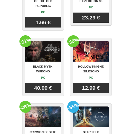
OF THE OLD
EXPEDITION 33
REPUBLIC
PC
PC
23.29 €
1.66 €
-31%
-35%
BLACK MYTH:
HOLLOW KNIGHT:
WUKONG
SILKSONG
PC
PC
40.99 €
12.99 €
-28%
-55%
CRIMSON DESERT
STARFIELD