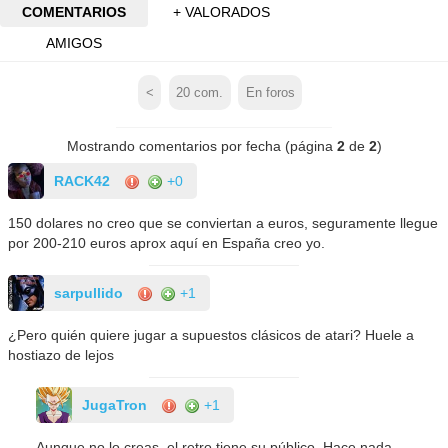
COMENTARIOS
+ VALORADOS
AMIGOS
<
20
com.
En foros
Mostrando comentarios por fecha (página
2
de
2
)
RACK42
+0
150 dolares no creo que se conviertan a euros, seguramente llegue
por 200-210 euros aprox aquí en España creo yo.
sarpullido
+1
¿Pero quién quiere jugar a supuestos clásicos de atari? Huele a
hostiazo de lejos
JugaTron
+1
Aunque no lo creas, el retro tiene su público. Hace nada