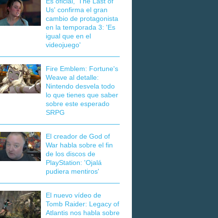
Es oficial, 'The Last of
Us' confirma el gran
cambio de protagonista
en la temporada 3: 'Es
igual que en el
videojuego'
Fire Emblem: Fortune's
Weave al detalle:
Nintendo desvela todo
lo que tienes que saber
sobre este esperado
SRPG
El creador de God of
War habla sobre el fin
de los discos de
PlayStation: 'Ojalá
pudiera mentiros'
El nuevo vídeo de
Tomb Raider: Legacy of
Atlantis nos habla sobre