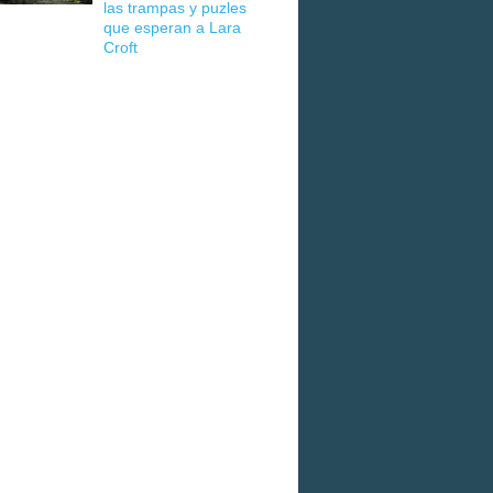
las trampas y puzles
que esperan a Lara
Croft