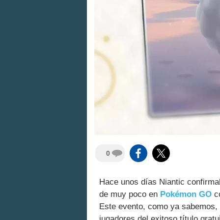
0
Hace unos días Niantic confirm
de muy poco en
Pokémon GO
co
Este evento, como ya sabemos,
jugadores del exitoso título gra