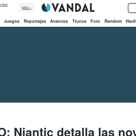
ntial
Más ↓
Juegos
Reportajes
Avances
Trucos
Foro
Random
Hard
 Niantic detalla las n