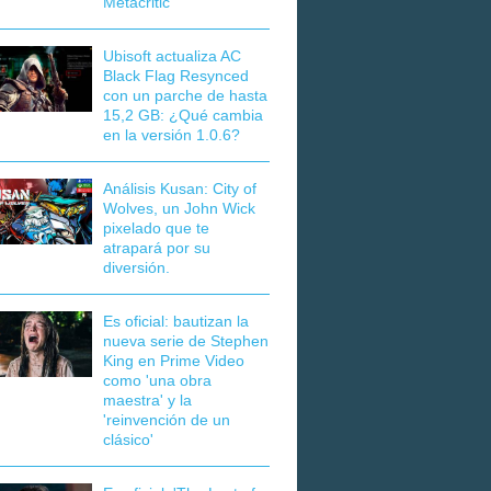
Metacritic
Ubisoft actualiza AC
Black Flag Resynced
con un parche de hasta
15,2 GB: ¿Qué cambia
en la versión 1.0.6?
Análisis Kusan: City of
Wolves, un John Wick
pixelado que te
atrapará por su
diversión.
Es oficial: bautizan la
nueva serie de Stephen
King en Prime Video
como 'una obra
maestra' y la
'reinvención de un
clásico'