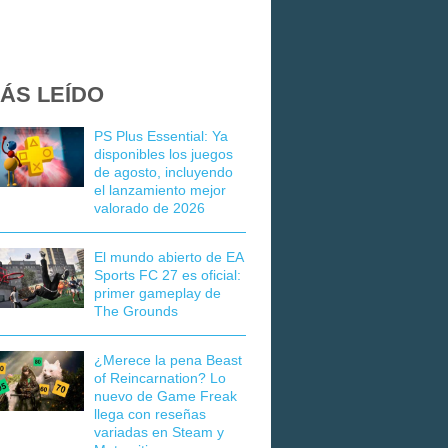
ÁS LEÍDO
PS Plus Essential: Ya
disponibles los juegos
de agosto, incluyendo
el lanzamiento mejor
valorado de 2026
El mundo abierto de EA
Sports FC 27 es oficial:
primer gameplay de
The Grounds
¿Merece la pena Beast
of Reincarnation? Lo
nuevo de Game Freak
llega con reseñas
variadas en Steam y