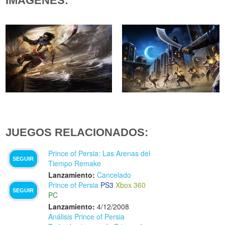
IMÁGENES:
JUEGOS RELACIONADOS:
Prince of Persia: Las Arenas del
SEGUIR
Tiempo Remake
Lanzamiento:
Cancelado
Prince of Persia
PS3
Xbox 360
SEGUIR
PC
Lanzamiento:
4/12/2008
Análisis Prince of Persia