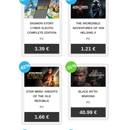
DIGIMON STORY
THE INCREDIBLE
CYBER SLEUTH:
ADVENTURES OF VAN
COMPLETE EDITION
HELSING II
PC
PC
3.39 €
1.21 €
-82%
-31%
STAR WARS: KNIGHTS
BLACK MYTH:
OF THE OLD
WUKONG
REPUBLIC
PC
PC
40.99 €
1.66 €