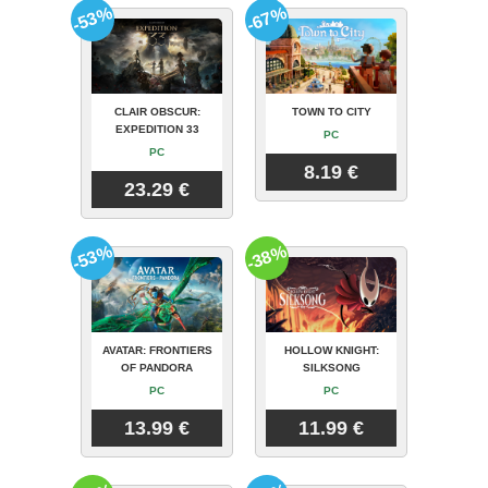
-53%
-67%
CLAIR OBSCUR:
TOWN TO CITY
EXPEDITION 33
PC
PC
8.19 €
23.29 €
-53%
-38%
AVATAR: FRONTIERS
HOLLOW KNIGHT:
OF PANDORA
SILKSONG
PC
PC
13.99 €
11.99 €