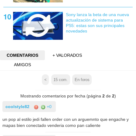
Sony lanza la beta de una nueva
actualización de sistema para
PS5: estas son sus principales
novedades
COMENTARIOS
+ VALORADOS
AMIGOS
<
15
com.
En foros
Mostrando comentarios por fecha (página
2
de
2
)
coolstyle82
+0
un pop al estilo jedi fallen order con un arguemnto que engache y
mapas bien conectado venderia como pan caliente