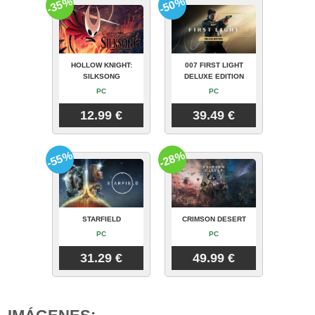
-35%
-50%
HOLLOW KNIGHT:
007 FIRST LIGHT
SILKSONG
DELUXE EDITION
PC
PC
12.99 €
39.49 €
-55%
-28%
STARFIELD
CRIMSON DESERT
PC
PC
31.29 €
49.99 €