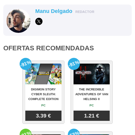
Manu Delgado
REDACTOR
OFERTAS RECOMENDADAS
-91%
-91%
DIGIMON STORY
THE INCREDIBLE
CYBER SLEUTH:
ADVENTURES OF VAN
COMPLETE EDITION
HELSING II
PC
PC
3.39 €
1.21 €
-31%
-53%