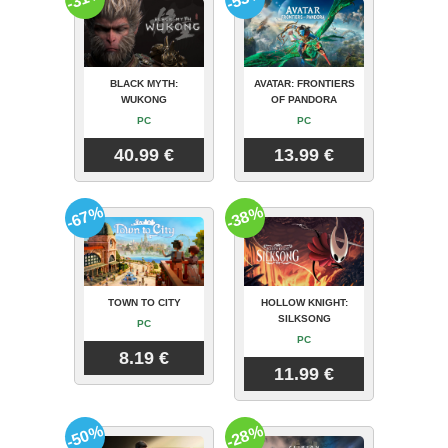
BLACK MYTH:
AVATAR: FRONTIERS
WUKONG
OF PANDORA
PC
PC
40.99 €
13.99 €
-67%
-38%
TOWN TO CITY
HOLLOW KNIGHT:
SILKSONG
PC
PC
8.19 €
11.99 €
-50%
-28%