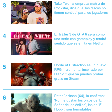
Take-Two, la empresa matriz de
Rockstar, dice que 'los discos no
tienen sentido' para los jugadores
El Tráiler 3 de GTA 6 será como
una serie con gameplay y tendrá
sentido que se emita en Netflix
Horde of Distraction es un nuevo
RPG incremental inspirado por
Diablo 2 que ya puedes probar
gratis en Steam
Peter Jackson (64), lo confirma:
'No me gustan los orcos de 'El
Señor de los Anillos', los de 'El
Hobbit' son formidables'