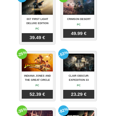
007 FIRST LIGHT
CRIMSON DESERT
DELUXE EDITION
PC
PC
49.99 €
39.49 €
-25%
-53%
INDIANA JONES AND
CLAIR OBSCUR:
THE GREAT CIRCLE
EXPEDITION 33
PC
PC
52.39 €
23.29 €
-35%
-82%