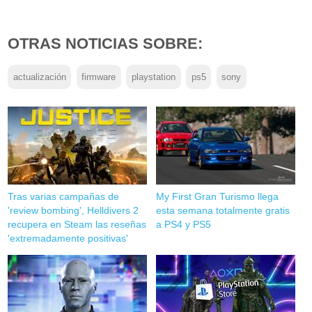
OTRAS NOTICIAS SOBRE:
actualización
firmware
playstation
ps5
sony
Tras varias campañas de
My First Gran Turismo llega
'review bombing', Helldivers 2
esta semana totalmente gratis
recupera en Steam las reseñas
a PS4 y PS5
'extremadamente positivas'