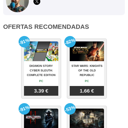
OFERTAS RECOMENDADAS
-91%
-82%
DIGIMON STORY
STAR WARS: KNIGHTS
CYBER SLEUTH:
OF THE OLD
COMPLETE EDITION
REPUBLIC
PC
PC
3.39 €
1.66 €
-91%
-53%