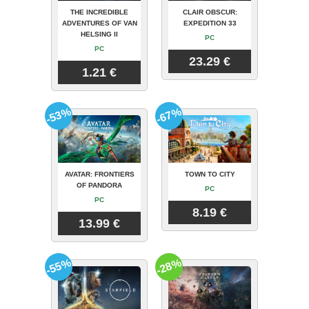
THE INCREDIBLE
CLAIR OBSCUR:
ADVENTURES OF VAN
EXPEDITION 33
HELSING II
PC
PC
23.29 €
1.21 €
-53%
-67%
AVATAR: FRONTIERS
TOWN TO CITY
OF PANDORA
PC
PC
8.19 €
13.99 €
-55%
-28%