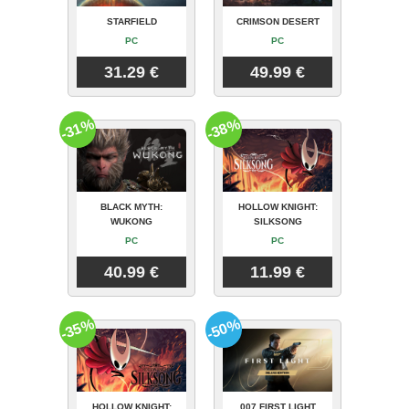
STARFIELD
CRIMSON DESERT
PC
PC
31.29 €
49.99 €
-31%
-38%
BLACK MYTH:
HOLLOW KNIGHT:
WUKONG
SILKSONG
PC
PC
40.99 €
11.99 €
-35%
-50%
HOLLOW KNIGHT:
007 FIRST LIGHT