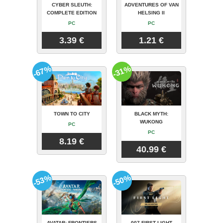
CYBER SLEUTH:
ADVENTURES OF VAN
COMPLETE EDITION
HELSING II
PC
PC
3.39 €
1.21 €
-67%
-31%
TOWN TO CITY
BLACK MYTH:
WUKONG
PC
PC
8.19 €
40.99 €
-53%
-50%
AVATAR: FRONTIERS
007 FIRST LIGHT