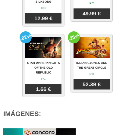
SILKSONG
PC
PC
49.99 €
12.99 €
-82%
-25%
STAR WARS: KNIGHTS
INDIANA JONES AND
OF THE OLD
THE GREAT CIRCLE
REPUBLIC
PC
PC
52.39 €
1.66 €
IMÁGENES: