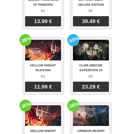
OF PANDORA
DELUXE EDITION
PC
PC
13.99 €
39.49 €
-38%
-53%
HOLLOW KNIGHT:
CLAIR OBSCUR:
SILKSONG
EXPEDITION 33
PC
PC
11.99 €
23.29 €
-35%
-28%
HOLLOW KNIGHT:
CRIMSON DESERT