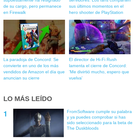
de su cargo, pero permanece
sus últimos momentos en el
en Firewalk
hero shooter de PlayStation
La paradoja de Concord: Se
El director de Hi-Fi Rush
convierte en uno de los más
lamenta el cierre de Concord:
vendidos de Amazon el día que
'Me divirtió mucho, espero que
anuncian su cierre
vuelva'
LO MÁS LEÍDO
FromSoftware cumple su palabra
y ya puedes comprobar si has
sido seleccionado para la beta de
The Duskbloods