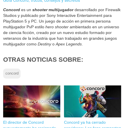
Guía Concord, trucos, consejos y secretos
Concord
es un
shooter
multijugador
desarrollado por Firewalk
Studios y publicado por Sony Interactive Entertainment para
PlayStation 5 y PC. Un juego de acción en primera persona
multijugador PvP estilo
hero shooter
ambientado en un universo
de ciencia ficción, creado por un nuevo estudio formado por
veteranos de la industria que han trabajado en grandes juegos
multijugador como
Destiny
o
Apex Legends
.
OTRAS NOTICIAS SOBRE:
concord
El director de Concord
Concord ya ha cerrado
supuestamente ha resignado
servidores: Los fans comparten