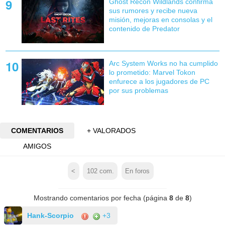
Ghost Recon Wildlands confirma
sus rumores y recibe nueva
misión, mejoras en consolas y el
contenido de Predator
Arc System Works no ha cumplido
lo prometido: Marvel Tokon
enfurece a los jugadores de PC
por sus problemas
COMENTARIOS
+ VALORADOS
AMIGOS
<
102
com.
En foros
Mostrando comentarios por fecha (página
8
de
8
)
Hank-Scorpio
+3