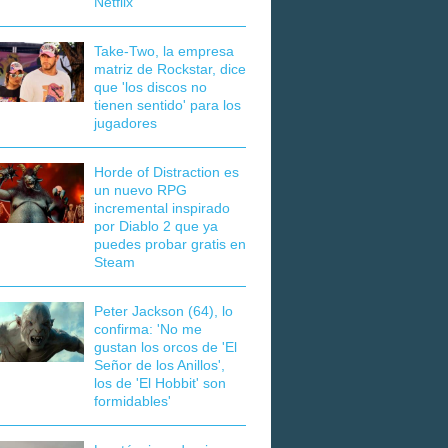
Netflix
Take-Two, la empresa
matriz de Rockstar, dice
que 'los discos no
tienen sentido' para los
jugadores
Horde of Distraction es
un nuevo RPG
incremental inspirado
por Diablo 2 que ya
puedes probar gratis en
Steam
Peter Jackson (64), lo
confirma: 'No me
gustan los orcos de 'El
Señor de los Anillos',
los de 'El Hobbit' son
formidables'