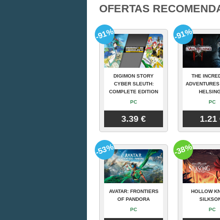
OFERTAS RECOMEND
-91%
-91%
DIGIMON STORY
THE INCRE
CYBER SLEUTH:
ADVENTURES
COMPLETE EDITION
HELSING
PC
PC
3.39 €
1.21
-53%
-38%
AVATAR: FRONTIERS
HOLLOW KN
OF PANDORA
SILKSO
PC
PC