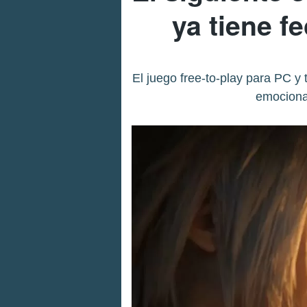
ya tiene f
El juego free-to-play para PC y 
emocionan