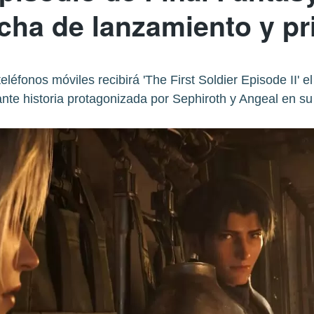
echa de lanzamiento y pri
teléfonos móviles recibirá 'The First Soldier Episode II' 
te historia protagonizada por Sephiroth y Angeal en su