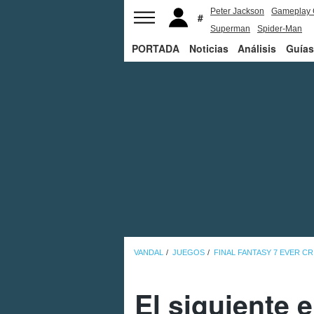
Peter Jackson
Gameplay 
Superman
Spider-Man
PORTADA
Noticias
Análisis
Guías
VANDAL
JUEGOS
FINAL FANTASY 7 EVER CR
El siguiente 