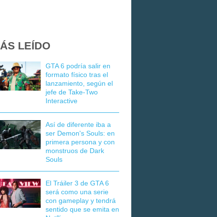
ÁS LEÍDO
GTA 6 podría salir en
formato físico tras el
lanzamiento, según el
jefe de Take-Two
Interactive
Así de diferente iba a
ser Demon's Souls: en
primera persona y con
monstruos de Dark
Souls
El Tráiler 3 de GTA 6
será como una serie
con gameplay y tendrá
sentido que se emita en