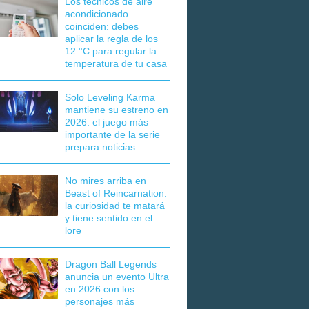
Los técnicos de aire
acondicionado
coinciden: debes
aplicar la regla de los
12 °C para regular la
temperatura de tu casa
Solo Leveling Karma
mantiene su estreno en
2026: el juego más
importante de la serie
prepara noticias
No mires arriba en
Beast of Reincarnation:
la curiosidad te matará
y tiene sentido en el
lore
Dragon Ball Legends
anuncia un evento Ultra
en 2026 con los
personajes más