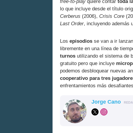
free-to-play
quiere contar
toda l
lo que incluye desde el título ori
Cerberus
(2006),
Crisis Core
(20
Last Order
, incluyendo además
Los
episodios
se van a ir lanz
libremente en una línea de tiem
turnos
utilizando el sistema de b
gratuito pero que incluye
microp
podemos desbloquear nuevas a
cooperativo para tres jugadore
enfrentamientos más desafiante
Jorge Cano
RED