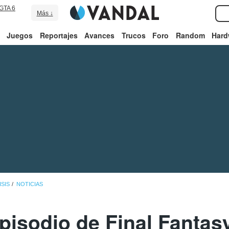
GTA 6
Más ↓
Juegos
Reportajes
Avances
Trucos
Foro
Random
Hard
ISIS
NOTICIAS
episodio de Final Fantasy