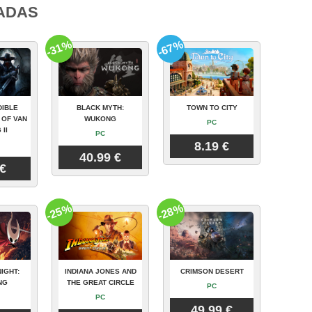
ADAS
-31%
-67%
DIBLE
BLACK MYTH:
TOWN TO CITY
 OF VAN
WUKONG
PC
 II
PC
8.19 €
40.99 €
 €
-25%
-28%
IGHT:
INDIANA JONES AND
CRIMSON DESERT
NG
THE GREAT CIRCLE
PC
PC
49.99 €