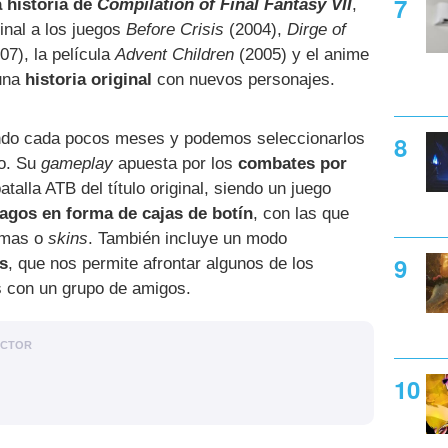
a historia de
Compilation of Final Fantasy VII
,
ginal a los juegos
Before Crisis
(2004),
Dirge of
07), la película
Advent Children
(2005) y el anime
 una
historia original
con nuevos personajes.
ando cada pocos meses y podemos seleccionarlos
po. Su
gameplay
apuesta por los
combates por
atalla ATB del título original, siendo un juego
agos en forma de cajas de botín
, con las que
rmas o
skins
. También incluye un modo
s
, que nos permite afrontar algunos de los
s con un grupo de amigos.
ACTOR