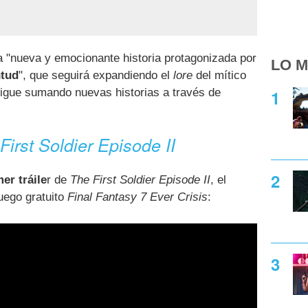
a "nueva y emocionante historia protagonizada por
LO M
ntud
", que seguirá expandiendo el
lore
del mítico
igue sumando nuevas historias a través de
First Soldier Episode II
er tráile
r de
The First Soldier Episode II
, el
juego gratuito
Final Fantasy 7 Ever Crisis
: