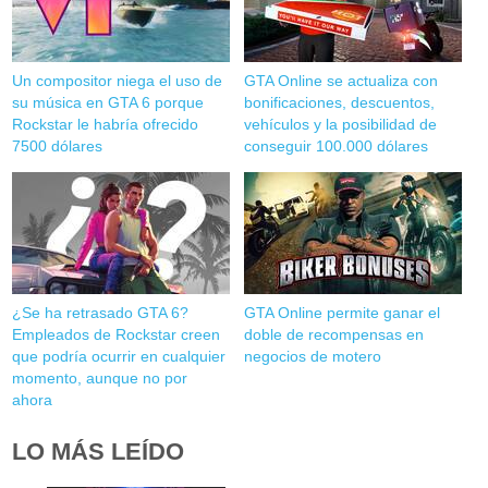
Un compositor niega el uso de
GTA Online se actualiza con
su música en GTA 6 porque
bonificaciones, descuentos,
Rockstar le habría ofrecido
vehículos y la posibilidad de
7500 dólares
conseguir 100.000 dólares
¿Se ha retrasado GTA 6?
GTA Online permite ganar el
Empleados de Rockstar creen
doble de recompensas en
que podría ocurrir en cualquier
negocios de motero
momento, aunque no por
ahora
LO MÁS LEÍDO