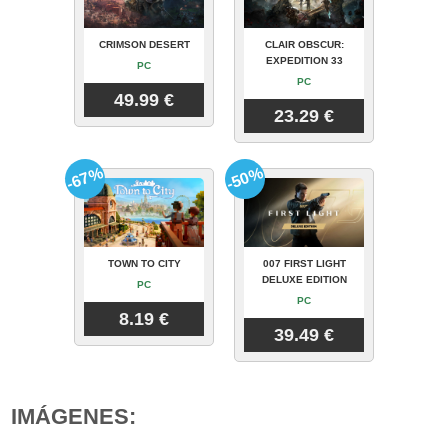
CRIMSON DESERT
CLAIR OBSCUR:
EXPEDITION 33
PC
PC
49.99 €
23.29 €
-67%
-50%
TOWN TO CITY
007 FIRST LIGHT
DELUXE EDITION
PC
PC
8.19 €
39.49 €
IMÁGENES: