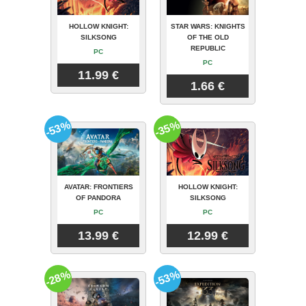
HOLLOW KNIGHT:
STAR WARS: KNIGHTS
SILKSONG
OF THE OLD
REPUBLIC
PC
PC
11.99 €
1.66 €
-53%
-35%
AVATAR: FRONTIERS
HOLLOW KNIGHT:
OF PANDORA
SILKSONG
PC
PC
13.99 €
12.99 €
-28%
-53%