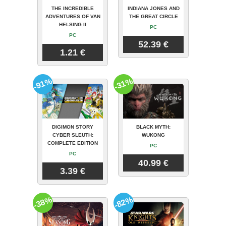
THE INCREDIBLE
INDIANA JONES AND
ADVENTURES OF VAN
THE GREAT CIRCLE
HELSING II
PC
PC
52.39 €
1.21 €
-91%
-31%
DIGIMON STORY
BLACK MYTH:
CYBER SLEUTH:
WUKONG
COMPLETE EDITION
PC
PC
40.99 €
3.39 €
-38%
-82%