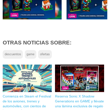
OTRAS NOTICIAS SOBRE:
descuentos
game
ofertas
Comienza en Steam el Festival
Reserva Sonic X Shadow
de los aviones, trenes y
Generations en GAME y llévate
automóviles, con cientos de
una lámina exclusiva de regalo