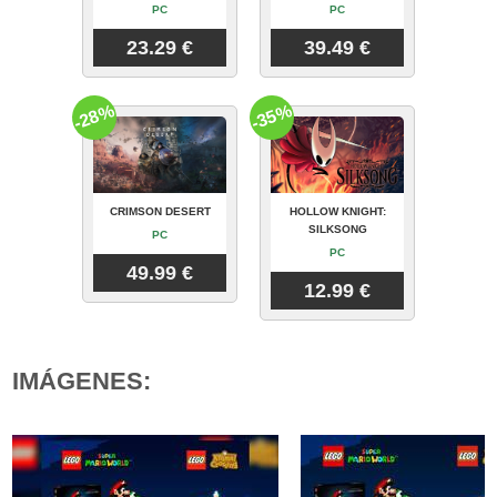
PC
PC
23.29 €
39.49 €
-28%
-35%
CRIMSON DESERT
HOLLOW KNIGHT:
SILKSONG
PC
PC
49.99 €
12.99 €
IMÁGENES: