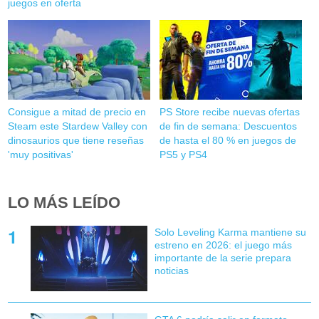
juegos en oferta
Consigue a mitad de precio en
PS Store recibe nuevas ofertas
Steam este Stardew Valley con
de fin de semana: Descuentos
dinosaurios que tiene reseñas
de hasta el 80 % en juegos de
'muy positivas'
PS5 y PS4
LO MÁS LEÍDO
Solo Leveling Karma mantiene su
estreno en 2026: el juego más
importante de la serie prepara
noticias