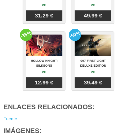
PC
PC
31.29 €
49.99 €
-35%
-50%
HOLLOW KNIGHT:
007 FIRST LIGHT
SILKSONG
DELUXE EDITION
PC
PC
12.99 €
39.49 €
ENLACES RELACIONADOS:
Fuente
IMÁGENES: