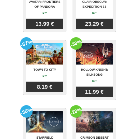
AVATAR: FRONTIERS
CLAIR OBSCUR:
OF PANDORA
EXPEDITION 33
PC
PC
13.99 €
23.29 €
-67%
-38%
TOWN TO CITY
HOLLOW KNIGHT:
SILKSONG
PC
PC
8.19 €
11.99 €
-55%
-28%
STARFIELD
CRIMSON DESERT