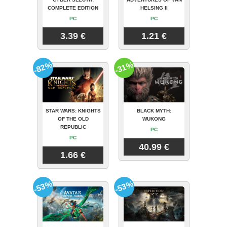
COMPLETE EDITION
HELSING II
PC
PC
3.39 €
1.21 €
-82%
-31%
STAR WARS: KNIGHTS
BLACK MYTH:
OF THE OLD
WUKONG
REPUBLIC
PC
PC
40.99 €
1.66 €
-53%
-53%