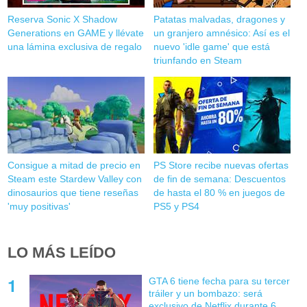
Reserva Sonic X Shadow
Patatas malvadas, dragones y
Generations en GAME y llévate
un granjero amnésico: Así es el
una lámina exclusiva de regalo
nuevo 'idle game' que está
triunfando en Steam
Consigue a mitad de precio en
PS Store recibe nuevas ofertas
Steam este Stardew Valley con
de fin de semana: Descuentos
dinosaurios que tiene reseñas
de hasta el 80 % en juegos de
'muy positivas'
PS5 y PS4
LO MÁS LEÍDO
GTA 6 tiene fecha para su tercer
tráiler y un bombazo: será
exclusivo de Netflix durante 6