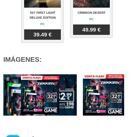
007 FIRST LIGHT
CRIMSON DESERT
DELUXE EDITION
PC
PC
49.99 €
39.49 €
IMÁGENES: