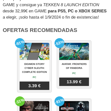
GAME y consigue ya
TEKKEN 8 LAUNCH EDITION
desde 32,99€ en GAME
para PS5, PC o XBOX SERIES
a elegir, ¡solo hasta el 1/9/2024 o fin de existencias!
OFERTAS RECOMENDADAS
-91%
-53%
DIGIMON STORY
AVATAR: FRONTIERS
CYBER SLEUTH:
OF PANDORA
COMPLETE EDITION
PC
PC
13.99 €
3.39 €
-31%
-91%