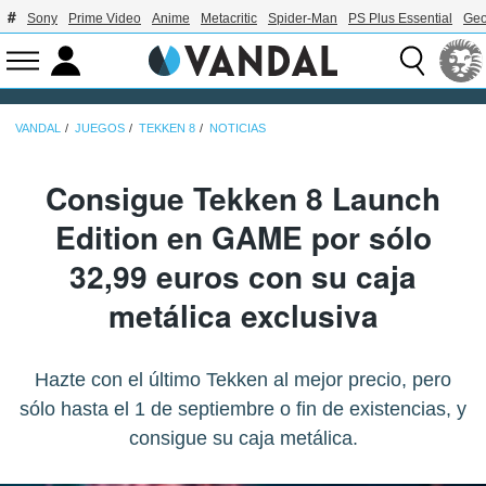
Sony
Prime Video
Anime
Metacritic
Spider-Man
PS Plus Essential
Geo
VANDAL
JUEGOS
TEKKEN 8
NOTICIAS
Consigue Tekken 8 Launch
Edition en GAME por sólo
32,99 euros con su caja
metálica exclusiva
Hazte con el último Tekken al mejor precio, pero
sólo hasta el 1 de septiembre o fin de existencias, y
consigue su caja metálica.