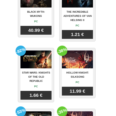
BLACK MYTH:
THE INCREDIBLE
WUKONG
ADVENTURES OF VAN
HELSING II
PC
PC
40.99 €
1.21 €
-82%
-38%
STAR WARS: KNIGHTS
HOLLOW KNIGHT:
OF THE OLD
SILKSONG
REPUBLIC
PC
PC
11.99 €
1.66 €
-53%
-35%