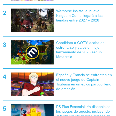
Warhorse insiste: el nuevo
Kingdom Come llegará a las
tiendas entre 2027 y 2028
Candidato a GOTY: acaba de
estrenarse y ya es el mejor
lanzamiento de 2026 según
Metacritic
España y Francia se enfrentan en
el nuevo juego de Captain
Tsubasa en un épico partido lleno
de emoción
PS Plus Essential: Ya disponibles
los juegos de agosto, incluyendo
el lanzamiento mejor valorado de