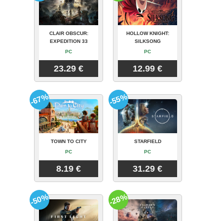
CLAIR OBSCUR:
HOLLOW KNIGHT:
EXPEDITION 33
SILKSONG
PC
PC
23.29 €
12.99 €
-67%
-55%
TOWN TO CITY
STARFIELD
PC
PC
8.19 €
31.29 €
-50%
-28%