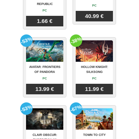
REPUBLIC
PC
PC
40.99 €
1.66 €
-53%
-38%
AVATAR: FRONTIERS
HOLLOW KNIGHT:
OF PANDORA
SILKSONG
PC
PC
13.99 €
11.99 €
-53%
-67%
CLAIR OBSCUR:
TOWN TO CITY