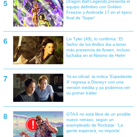
Dragon Ball Legends presenta el
equipo definitivo con Golden
Freezer y Androide 17 en el épico
final de 'Super'
Liv Tyler (49), lo confirma: 'El
Señor de los Anillos iba a tener
más presencia de Arwen, incluso
luchaba en el Abismo de Helm'
Ya es oficial: la mítica 'Expediente
X' regresa a Disney+ con una
versión inédita y ya podemos ver
su primer tráiler
GTA 6 no está libre de un posible
nuevo retraso, según un
exempleado de Rockstar: 'La
gente esperará, no importa'