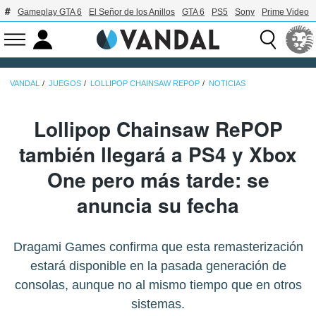
Gameplay GTA 6
El Señor de los Anillos
GTA 6
PS5
Sony
Prime Video
VANDAL
JUEGOS
LOLLIPOP CHAINSAW REPOP
NOTICIAS
Lollipop Chainsaw RePOP
también llegará a PS4 y Xbox
One pero más tarde: se
anuncia su fecha
Dragami Games confirma que esta remasterización
estará disponible en la pasada generación de
consolas, aunque no al mismo tiempo que en otros
sistemas.