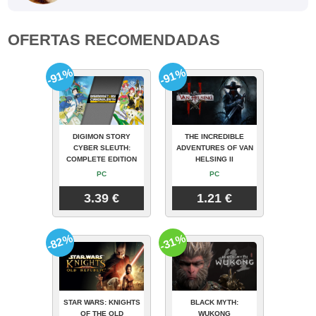
OFERTAS RECOMENDADAS
-91%
-91%
DIGIMON STORY
THE INCREDIBLE
CYBER SLEUTH:
ADVENTURES OF VAN
COMPLETE EDITION
HELSING II
PC
PC
3.39 €
1.21 €
-82%
-31%
STAR WARS: KNIGHTS
BLACK MYTH:
OF THE OLD
WUKONG