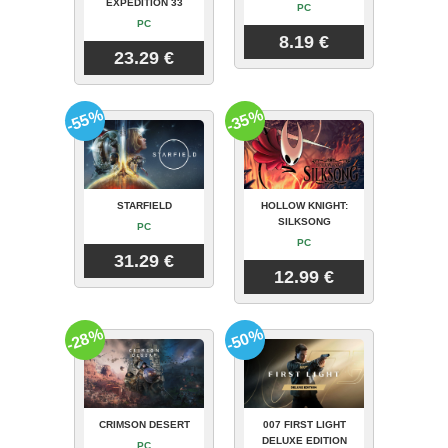
EXPEDITION 33
PC
PC
8.19 €
23.29 €
-55%
-35%
STARFIELD
HOLLOW KNIGHT:
SILKSONG
PC
PC
31.29 €
12.99 €
-28%
-50%
CRIMSON DESERT
007 FIRST LIGHT
DELUXE EDITION
PC