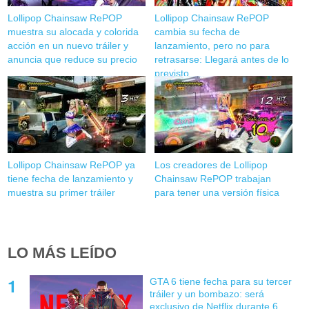
Lollipop Chainsaw RePOP
Lollipop Chainsaw RePOP
muestra su alocada y colorida
cambia su fecha de
acción en un nuevo tráiler y
lanzamiento, pero no para
anuncia que reduce su precio
retrasarse: Llegará antes de lo
previsto
Lollipop Chainsaw RePOP ya
Los creadores de Lollipop
tiene fecha de lanzamiento y
Chainsaw RePOP trabajan
muestra su primer tráiler
para tener una versión física
LO MÁS LEÍDO
GTA 6 tiene fecha para su tercer
tráiler y un bombazo: será
exclusivo de Netflix durante 6