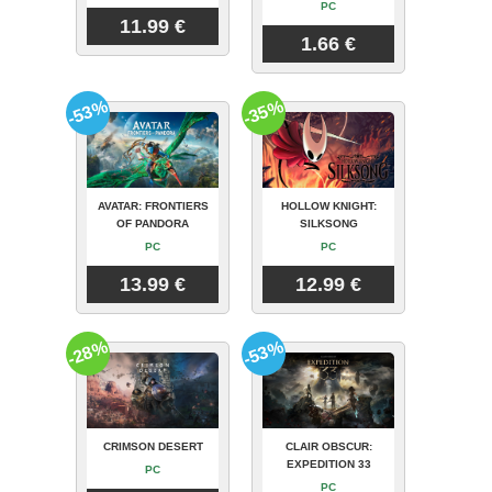
PC
11.99 €
1.66 €
-53%
-35%
AVATAR: FRONTIERS
HOLLOW KNIGHT:
OF PANDORA
SILKSONG
PC
PC
13.99 €
12.99 €
-28%
-53%
CRIMSON DESERT
CLAIR OBSCUR:
EXPEDITION 33
PC
PC