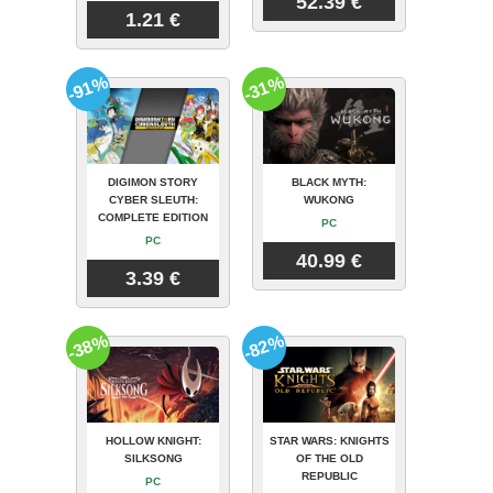
52.39 €
1.21 €
-91%
-31%
DIGIMON STORY
BLACK MYTH:
CYBER SLEUTH:
WUKONG
COMPLETE EDITION
PC
PC
40.99 €
3.39 €
-38%
-82%
HOLLOW KNIGHT:
STAR WARS: KNIGHTS
SILKSONG
OF THE OLD
REPUBLIC
PC