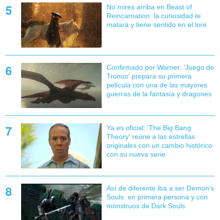
No mires arriba en Beast of
Reincarnation: la curiosidad te
matará y tiene sentido en el lore
Confirmado por Warner: 'Juego de
Tronos' prepara su primera
película con una de las mayores
guerras de la fantasía y dragones
Ya es oficial: 'The Big Bang
Theory' reúne a las estrellas
originales con un cambio histórico
con su nueva serie
Así de diferente iba a ser Demon's
Souls: en primera persona y con
monstruos de Dark Souls