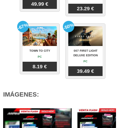
49.99 €
23.29 €
-67%
-50%
TOWN TO CITY
007 FIRST LIGHT
DELUXE EDITION
PC
PC
8.19 €
39.49 €
IMÁGENES: