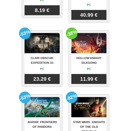
PC
PC
8.19 €
40.99 €
-53%
-38%
CLAIR OBSCUR:
HOLLOW KNIGHT:
EXPEDITION 33
SILKSONG
PC
PC
23.29 €
11.99 €
-53%
-82%
AVATAR: FRONTIERS
STAR WARS: KNIGHTS
OF PANDORA
OF THE OLD