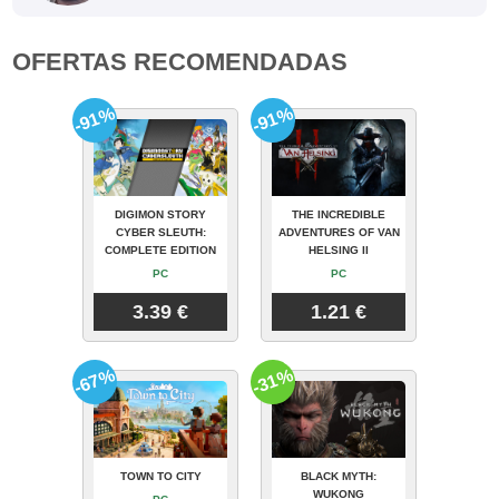
OFERTAS RECOMENDADAS
-91%
-91%
DIGIMON STORY
THE INCREDIBLE
CYBER SLEUTH:
ADVENTURES OF VAN
COMPLETE EDITION
HELSING II
PC
PC
3.39 €
1.21 €
-67%
-31%
TOWN TO CITY
BLACK MYTH:
WUKONG