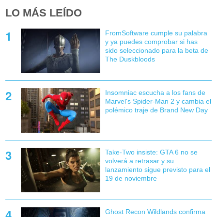
LO MÁS LEÍDO
FromSoftware cumple su palabra
y ya puedes comprobar si has
sido seleccionado para la beta de
The Duskbloods
Insomniac escucha a los fans de
Marvel's Spider-Man 2 y cambia el
polémico traje de Brand New Day
Take-Two insiste: GTA 6 no se
volverá a retrasar y su
lanzamiento sigue previsto para el
19 de noviembre
Ghost Recon Wildlands confirma