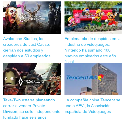
Avalanche Studios, los
En plena ola de despidos en la
creadores de Just Cause,
industria de videojuegos,
cierran dos estudios y
Nintendo ha sumado 400
despiden a 50 empleados
nuevos empleados este año
fiscal
Take-Two estaría planeando
La compañía china Tencent se
cerrar o vender Private
une a AEVI, la Asociación
Division, su sello independiente
Española de Videojuegos
fundado hace seis años