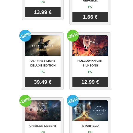
REPUBLIC
PC
PC
13.99 €
1.66 €
-50%
-35%
007 FIRST LIGHT
HOLLOW KNIGHT:
DELUXE EDITION
SILKSONG
PC
PC
39.49 €
12.99 €
-28%
-55%
CRIMSON DESERT
STARFIELD
PC
PC