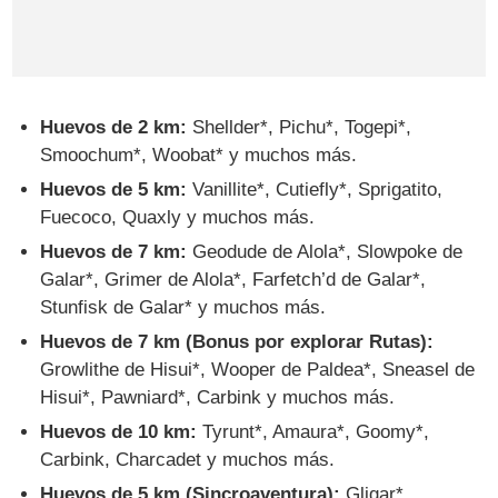
Huevos de 2 km:
Shellder*, Pichu*, Togepi*,
Smoochum*, Woobat* y muchos más.
Huevos de 5 km:
Vanillite*, Cutiefly*, Sprigatito,
Fuecoco, Quaxly y muchos más.
Huevos de 7 km:
Geodude de Alola*, Slowpoke de
Galar*, Grimer de Alola*, Farfetch’d de Galar*,
Stunfisk de Galar* y muchos más.
Huevos de 7 km (Bonus por explorar Rutas):
Growlithe de Hisui*, Wooper de Paldea*, Sneasel de
Hisui*, Pawniard*, Carbink y muchos más.
Huevos de 10 km:
Tyrunt*, Amaura*, Goomy*,
Carbink, Charcadet y muchos más.
Huevos de 5 km (Sincroaventura):
Gligar*,