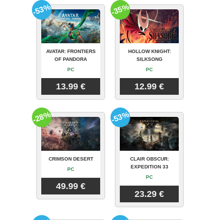
-53%
-35%
AVATAR: FRONTIERS
HOLLOW KNIGHT:
OF PANDORA
SILKSONG
PC
PC
13.99 €
12.99 €
-28%
-53%
CRIMSON DESERT
CLAIR OBSCUR:
EXPEDITION 33
PC
PC
49.99 €
23.29 €