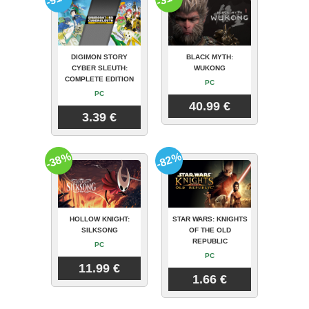
DIGIMON STORY
BLACK MYTH:
CYBER SLEUTH:
WUKONG
COMPLETE EDITION
PC
PC
40.99 €
3.39 €
-38%
-82%
HOLLOW KNIGHT:
STAR WARS: KNIGHTS
SILKSONG
OF THE OLD
REPUBLIC
PC
PC
11.99 €
1.66 €