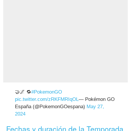
🤝🌌 🔁
#PokemonGO
pic.twitter.com/zRKFMRIqOL
— Pokémon GO
España (@PokemonGOespana)
May 27,
2024
Fechas y duración de la Temporada