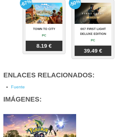
-67%
-50%
TOWN TO CITY
007 FIRST LIGHT
DELUXE EDITION
PC
PC
8.19 €
39.49 €
ENLACES RELACIONADOS:
Fuente
IMÁGENES: