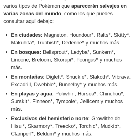
varios tipos de Pokémon que
aparecerán salvajes en
varias zonas del mundo
, como los que puedes
consultar aquí debajo:
En ciudades:
Magneton, Houndour*, Ralts*, Skitty*,
Makuhita*, Trubbish*, Dedenne* y muchos más.
En bosques:
Bellsprout*, Ledyba*, Sunkern*,
Linoone, Breloom, Skorupi*, Foongus* y muchos
más.
En montañas:
Diglett*, Shuckle*, Slakoth*, Vibrava,
Excadrill, Dwebble*, Bunnelby* y muchos más.
En playas y agua:
Poliwhirl, Horsea*, Chinchou*,
Surskit*, Finneon*, Tympole*, Jellicent y muchos
más.
Exclusivos del hemisferio norte:
Growlithe de
Hisui*, Skarmory*, Treecko*, Torchic*, Mudkip*,
Clamperl*, Beldum* y muchos más.