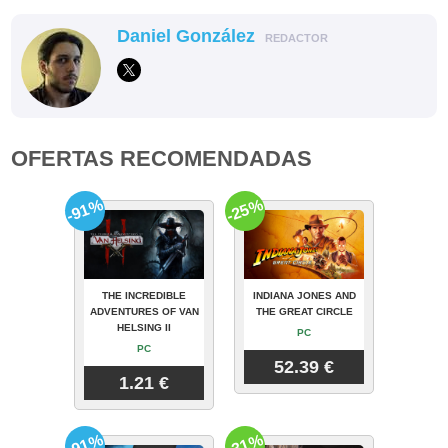
Daniel González
REDACTOR
OFERTAS RECOMENDADAS
-91%
-25%
THE INCREDIBLE
INDIANA JONES AND
ADVENTURES OF VAN
THE GREAT CIRCLE
HELSING II
PC
PC
52.39 €
1.21 €
-91%
-31%