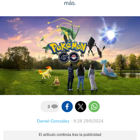
más.
3
Daniel González
·
9:28 29/5/2024