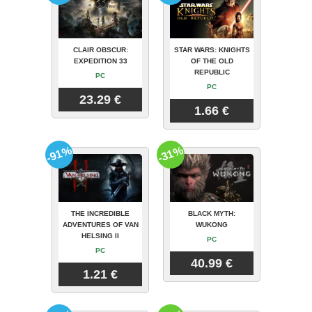
CLAIR OBSCUR:
STAR WARS: KNIGHTS
EXPEDITION 33
OF THE OLD
REPUBLIC
PC
PC
23.29 €
1.66 €
-91%
-31%
THE INCREDIBLE
BLACK MYTH:
ADVENTURES OF VAN
WUKONG
HELSING II
PC
PC
40.99 €
1.21 €