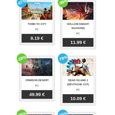
-67%
-38%
TOWN TO CITY
HOLLOW KNIGHT:
SILKSONG
PC
PC
8.19 €
11.99 €
-28%
-79%
CRIMSON DESERT
DEAD ISLAND 2
(DEUTSCHE CUT)
PC
PC
49.99 €
10.09 €
-35%
-55%