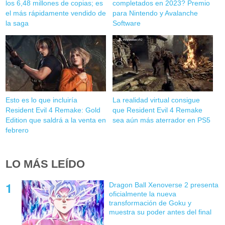
los 6,48 millones de copias; es
completados en 2023? Premio
el más rápidamente vendido de
para Nintendo y Avalanche
la saga
Software
Esto es lo que incluiría
La realidad virtual consigue
Resident Evil 4 Remake: Gold
que Resident Evil 4 Remake
Edition que saldrá a la venta en
sea aún más aterrador en PS5
febrero
LO MÁS LEÍDO
Dragon Ball Xenoverse 2 presenta
oficialmente la nueva
transformación de Goku y
muestra su poder antes del final