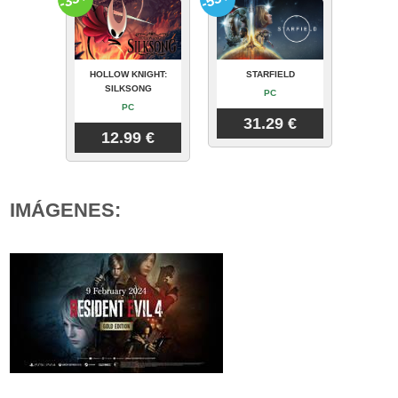
HOLLOW KNIGHT:
STARFIELD
SILKSONG
PC
PC
31.29 €
12.99 €
IMÁGENES: