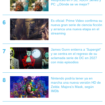
Resynced en PS5, XBOX Series y
PC: ¿Dónde se ve mejor?
Es oficial: Prime Video confirma su
nueva gran serie de ciencia ficción
y arranca una nueva etapa en el
streaming
James Gunn entierra a 'Supergirl'
y se centra en el regreso de su
aclamada serie de DC en 2027
con más episodios
Nintendo podría tener ya en
marcha una nueva versión HD de
Zelda: Majora's Mask, según
IMDb