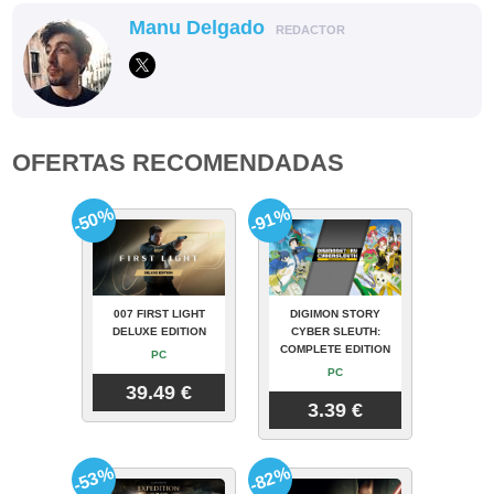
Manu Delgado
REDACTOR
OFERTAS RECOMENDADAS
-50%
-91%
007 FIRST LIGHT
DIGIMON STORY
DELUXE EDITION
CYBER SLEUTH:
COMPLETE EDITION
PC
PC
39.49 €
3.39 €
-53%
-82%