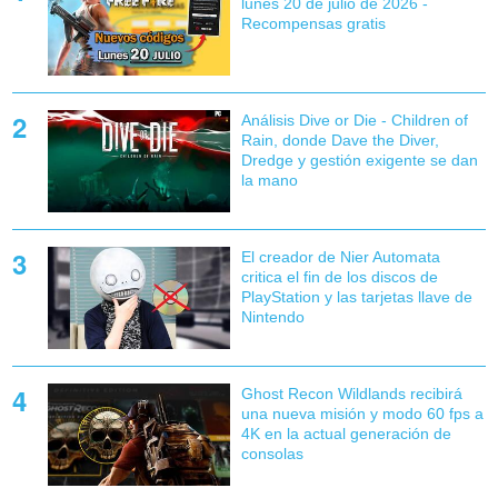
lunes 20 de julio de 2026 -
Recompensas gratis
Análisis Dive or Die - Children of
Rain, donde Dave the Diver,
Dredge y gestión exigente se dan
la mano
El creador de Nier Automata
critica el fin de los discos de
PlayStation y las tarjetas llave de
Nintendo
Ghost Recon Wildlands recibirá
una nueva misión y modo 60 fps a
4K en la actual generación de
consolas