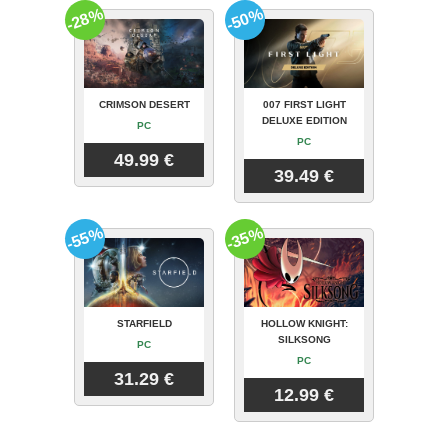
-28%
-50%
CRIMSON DESERT
007 FIRST LIGHT
DELUXE EDITION
PC
PC
49.99 €
39.49 €
-55%
-35%
STARFIELD
HOLLOW KNIGHT:
SILKSONG
PC
PC
31.29 €
12.99 €