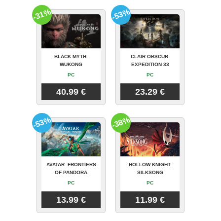
-31%
-53%
BLACK MYTH:
CLAIR OBSCUR:
WUKONG
EXPEDITION 33
PC
PC
40.99 €
23.29 €
-53%
-38%
AVATAR: FRONTIERS
HOLLOW KNIGHT:
OF PANDORA
SILKSONG
PC
PC
13.99 €
11.99 €