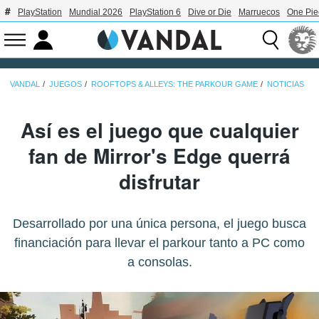
PlayStation
Mundial 2026
PlayStation 6
Dive or Die
Marruecos
One Pie
VANDAL
JUEGOS
ROOFTOPS & ALLEYS: THE PARKOUR GAME
NOTICIAS
Así es el juego que cualquier
fan de Mirror's Edge querrá
disfrutar
Desarrollado por una única persona, el juego busca
financiación para llevar el parkour tanto a PC como
a consolas.