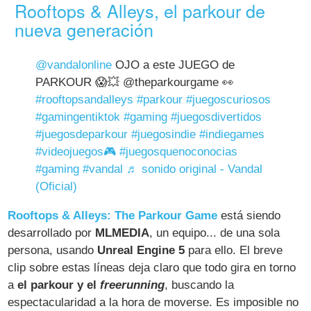
Rooftops & Alleys, el parkour de
nueva generación
@vandalonline
OJO a este JUEGO de
PARKOUR 😱💥 @theparkourgame 👀
#rooftopsandalleys
#parkour
#juegoscuriosos
#gamingentiktok
#gaming
#juegosdivertidos
#juegosdeparkour
#juegosindie
#indiegames
#videojuegos🎮
#juegosquenoconocias
#gaming
#vandal
♬ sonido original - Vandal
(Oficial)
Rooftops & Alleys: The Parkour Game
está siendo
desarrollado por
MLMEDIA
, un equipo... de una sola
persona, usando
Unreal Engine 5
para ello. El breve
clip sobre estas líneas deja claro que todo gira en torno
a
el parkour y el
freerunning
, buscando la
espectacularidad a la hora de moverse. Es imposible no