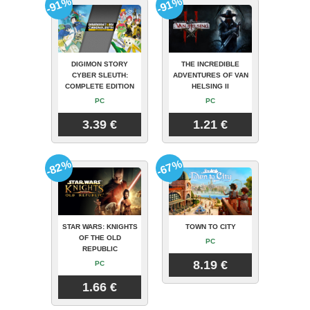
-91%
-91%
DIGIMON STORY
THE INCREDIBLE
CYBER SLEUTH:
ADVENTURES OF VAN
COMPLETE EDITION
HELSING II
PC
PC
3.39 €
1.21 €
-82%
-67%
STAR WARS: KNIGHTS
TOWN TO CITY
OF THE OLD
PC
REPUBLIC
8.19 €
PC
1.66 €