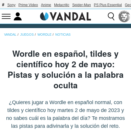
Sony
Prime Video
Anime
Metacritic
Spider-Man
PS Plus Essential
Geo
VANDAL
JUEGOS
WORDLE
NOTICIAS
Wordle en español, tildes y
científico hoy 2 de mayo:
Pistas y solución a la palabra
oculta
¿Quieres jugar a Wordle en español normal, con
tildes y científico hoy martes 2 de mayo de 2023 y
no sabes cuál es la palabra del día? Te mostramos
las pistas para adivinarla y la solución del reto.