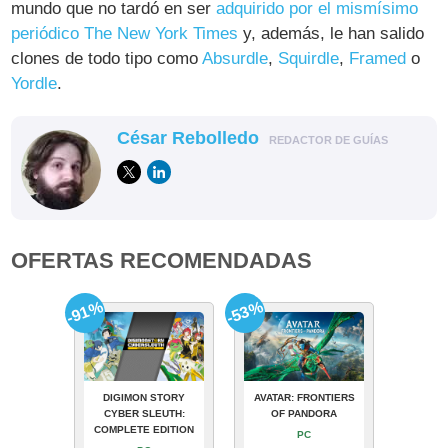
mundo que no tardó en ser
adquirido por el mismísimo
periódico The New York Times
y, además, le han salido
clones de todo tipo como
Absurdle
,
Squirdle
,
Framed
o
Yordle
.
César Rebolledo
REDACTOR DE GUÍAS
OFERTAS RECOMENDADAS
-91%
-53%
DIGIMON STORY
AVATAR: FRONTIERS
CYBER SLEUTH:
OF PANDORA
COMPLETE EDITION
PC