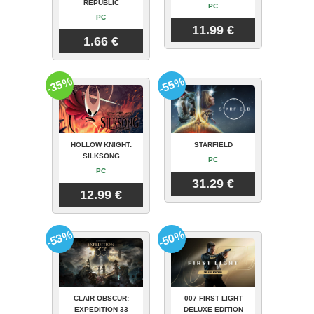
REPUBLIC
PC
PC
11.99 €
1.66 €
-35%
-55%
HOLLOW KNIGHT:
STARFIELD
SILKSONG
PC
PC
31.29 €
12.99 €
-53%
-50%
CLAIR OBSCUR:
007 FIRST LIGHT
EXPEDITION 33
DELUXE EDITION