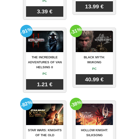
PC
13.99 €
3.39 €
-91%
-31%
THE INCREDIBLE
BLACK MYTH:
ADVENTURES OF VAN
WUKONG
HELSING II
PC
PC
40.99 €
1.21 €
-82%
-38%
STAR WARS: KNIGHTS
HOLLOW KNIGHT:
OF THE OLD
SILKSONG