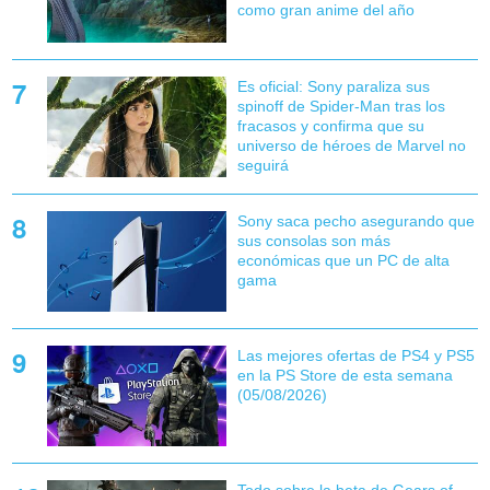
como gran anime del año
Es oficial: Sony paraliza sus
spinoff de Spider-Man tras los
fracasos y confirma que su
universo de héroes de Marvel no
seguirá
Sony saca pecho asegurando que
sus consolas son más
económicas que un PC de alta
gama
Las mejores ofertas de PS4 y PS5
en la PS Store de esta semana
(05/08/2026)
Todo sobre la beta de Gears of