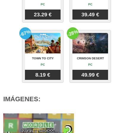
PC
PC
23.29 €
39.49 €
-67%
-28%
TOWN TO CITY
CRIMSON DESERT
PC
PC
8.19 €
49.99 €
IMÁGENES: