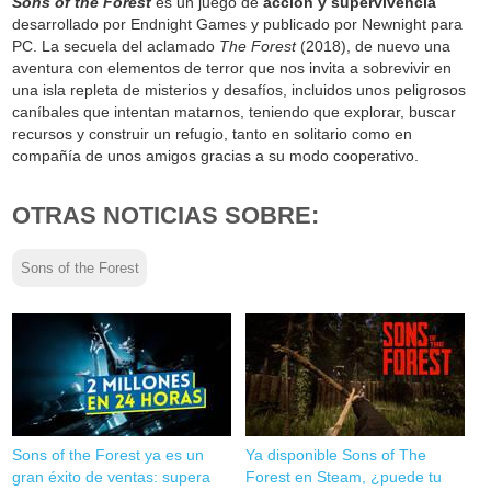
Sons of the Forest
es un juego de
acción y supervivencia
desarrollado por Endnight Games y publicado por Newnight para
PC. La secuela del aclamado
The Forest
(2018), de nuevo una
aventura con elementos de terror que nos invita a sobrevivir en
una isla repleta de misterios y desafíos, incluidos unos peligrosos
caníbales que intentan matarnos, teniendo que explorar, buscar
recursos y construir un refugio, tanto en solitario como en
compañía de unos amigos gracias a su modo cooperativo.
OTRAS NOTICIAS SOBRE:
Sons of the Forest
Sons of the Forest ya es un
Ya disponible Sons of The
gran éxito de ventas: supera
Forest en Steam, ¿puede tu