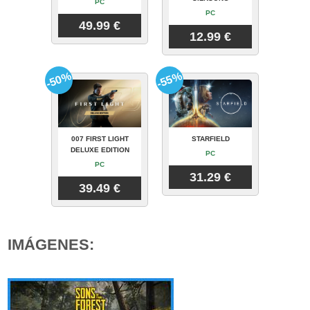
PC
PC
49.99 €
12.99 €
-50%
-55%
007 FIRST LIGHT
STARFIELD
DELUXE EDITION
PC
PC
31.29 €
39.49 €
IMÁGENES: