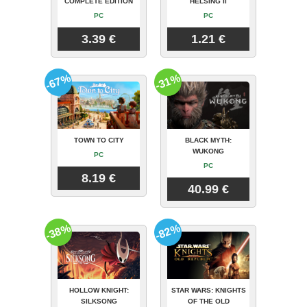
COMPLETE EDITION
HELSING II
PC
PC
3.39 €
1.21 €
-67%
-31%
TOWN TO CITY
BLACK MYTH:
WUKONG
PC
PC
8.19 €
40.99 €
-38%
-82%
HOLLOW KNIGHT:
STAR WARS: KNIGHTS
SILKSONG
OF THE OLD