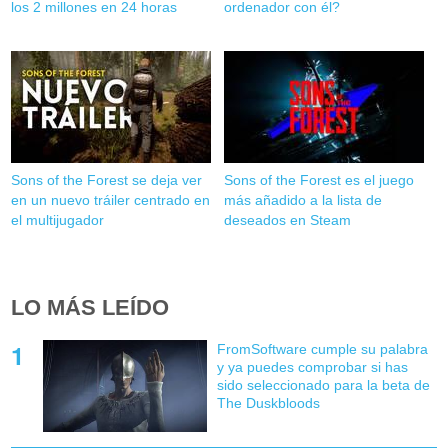
los 2 millones en 24 horas
ordenador con él?
Sons of the Forest se deja ver
Sons of the Forest es el juego
en un nuevo tráiler centrado en
más añadido a la lista de
el multijugador
deseados en Steam
LO MÁS LEÍDO
FromSoftware cumple su palabra
y ya puedes comprobar si has
sido seleccionado para la beta de
The Duskbloods