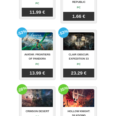
REPUBLIC
PC
PC
11.99 €
1.66 €
-53%
-53%
AVATAR: FRONTIERS
CLAIR OBSCUR:
OF PANDORA
EXPEDITION 33
PC
PC
13.99 €
23.29 €
-28%
-35%
CRIMSON DESERT
HOLLOW KNIGHT:
SILKSONG