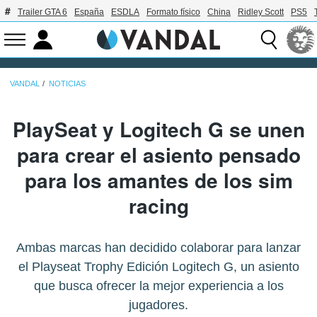
Trailer GTA 6
España
ESDLA
Formato físico
China
Ridley Scott
PS5
VANDAL
NOTICIAS
PlaySeat y Logitech G se unen
para crear el asiento pensado
para los amantes de los sim
racing
Ambas marcas han decidido colaborar para lanzar
el Playseat Trophy Edición Logitech G, un asiento
que busca ofrecer la mejor experiencia a los
jugadores.