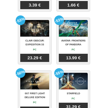
3.39 €
1.66 €
-53%
-53%
CLAIR OBSCUR:
AVATAR: FRONTIERS
EXPEDITION 33
OF PANDORA
PC
PC
23.29 €
13.99 €
-50%
-55%
007 FIRST LIGHT
STARFIELD
DELUXE EDITION
PC
PC
31.29 €