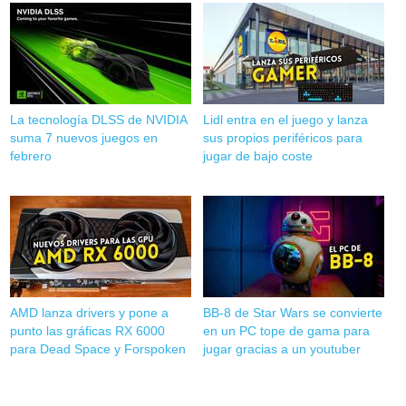
La tecnología DLSS de NVIDIA
Lidl entra en el juego y lanza
suma 7 nuevos juegos en
sus propios periféricos para
febrero
jugar de bajo coste
AMD lanza drivers y pone a
BB-8 de Star Wars se convierte
punto las gráficas RX 6000
en un PC tope de gama para
para Dead Space y Forspoken
jugar gracias a un youtuber