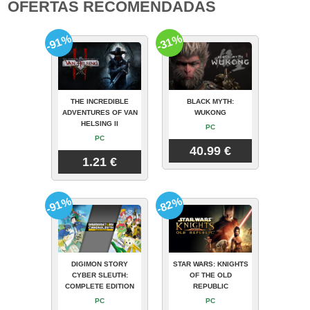
OFERTAS RECOMENDADAS
-91%
-31%
THE INCREDIBLE
BLACK MYTH:
ADVENTURES OF VAN
WUKONG
HELSING II
PC
PC
40.99 €
1.21 €
-91%
-82%
DIGIMON STORY
STAR WARS: KNIGHTS
CYBER SLEUTH:
OF THE OLD
COMPLETE EDITION
REPUBLIC
PC
PC