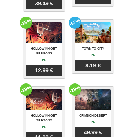
39.49 €
-35%
-67%
HOLLOW KNIGHT:
TOWN TO CITY
SILKSONG
PC
PC
8.19 €
12.99 €
-38%
-28%
HOLLOW KNIGHT:
CRIMSON DESERT
SILKSONG
PC
PC
49.99 €