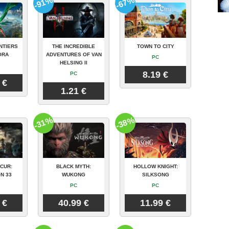
-91%
-67%
NTIERS
THE INCREDIBLE
TOWN TO CITY
ORA
ADVENTURES OF VAN
PC
HELSING II
8.19 €
PC
 €
1.21 €
-31%
-38%
CUR:
BLACK MYTH:
HOLLOW KNIGHT:
N 33
WUKONG
SILKSONG
PC
PC
 €
40.99 €
11.99 €