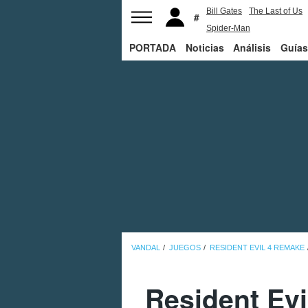
Bill Gates
The Last of Us
Spider-Man
PORTADA
Noticias
Análisis
Guías
VANDAL
JUEGOS
RESIDENT EVIL 4 REMAKE
Resident Evi