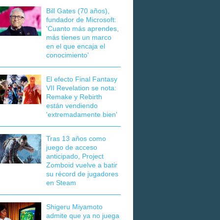
Bill Gates (70 años),
fundador de Microsoft:
'Cuanto más aprendes,
más tienes un marco
en el que encaja el
conocimiento'
El efecto Final Fantasy
VII Revelation se nota:
Remake y Rebirth
están vendiendo
'extremadamente bien'
Tras 13 años como
juego de acceso
anticipado, Project
Zomboid vuelve a batir
su récord de jugadores
en Steam
Shigeru Miyamoto
admite que ya no juega