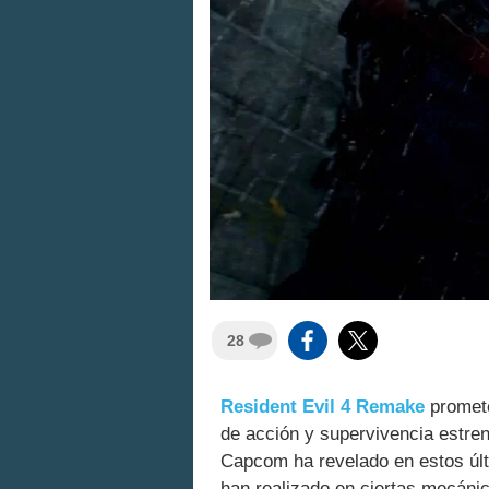
28
Resident Evil 4 Remake
promete 
de acción y supervivencia estr
Capcom ha revelado en estos úl
han realizado en ciertas mecáni