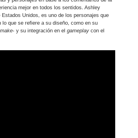
riencia mejor en todos los sentidos. Ashley
e Estados Unidos, es uno de los personajes que
n lo que se refiere a su diseño, como en su
emake
- y su integración en el
gameplay
con el