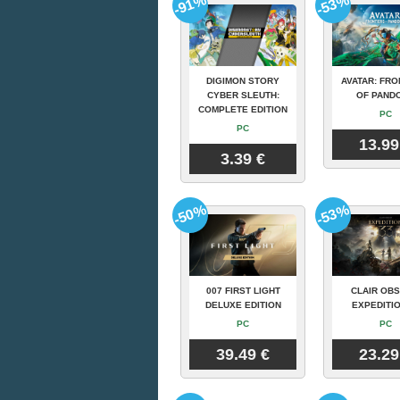
-91%
-53%
DIGIMON STORY
AVATAR: FRO
CYBER SLEUTH:
OF PAND
COMPLETE EDITION
PC
PC
13.99
3.39 €
-50%
-53%
007 FIRST LIGHT
CLAIR OBS
DELUXE EDITION
EXPEDITIO
PC
PC
39.49 €
23.29