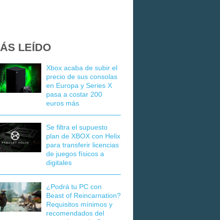
ÁS LEÍDO
Xbox acaba de subir el
precio de sus consolas
en Europa y Series X
pasa a costar 200
euros más
Se filtra el supuesto
plan de XBOX con Helix
para transferir licencias
de juegos físicos a
digitales
¿Podrá tu PC con
Beast of Reincarnation?
Requisitos mínimos y
recomendados del