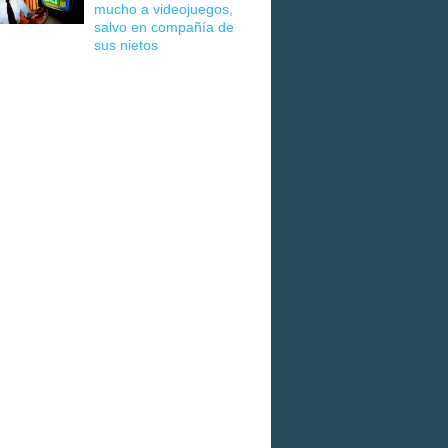
mucho a videojuegos,
salvo en compañía de
sus nietos