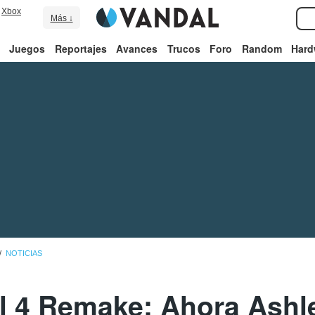
Xbox
Más ↓
Juegos
Reportajes
Avances
Trucos
Foro
Random
Hard
NOTICIAS
l 4 Remake: Ahora Ashl