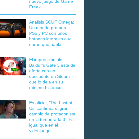
nuevo juego de Game
Freak
Análisis SCUF Omega:
Un mando pro para
PS5 y PC con unos
botones laterales que
darán que hablar
El imprescindible
Baldur's Gate 3 está de
oferta con un
descuento en Steam
que lo deja en su
mínimo histórico
Es oficial, 'The Last of
Us' confirma el gran
cambio de protagonista
en la temporada 3: 'Es
igual que en el
videojuego'