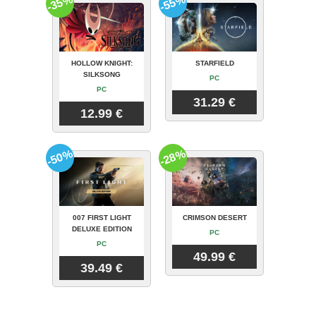
-35%
-55%
HOLLOW KNIGHT:
STARFIELD
SILKSONG
PC
PC
31.29 €
12.99 €
-50%
-28%
007 FIRST LIGHT
CRIMSON DESERT
DELUXE EDITION
PC
PC
49.99 €
39.49 €