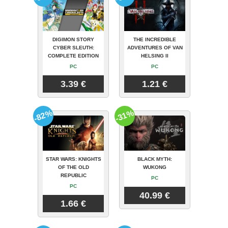
DIGIMON STORY
THE INCREDIBLE
CYBER SLEUTH:
ADVENTURES OF VAN
COMPLETE EDITION
HELSING II
PC
PC
3.39 €
1.21 €
-82%
-31%
STAR WARS: KNIGHTS
BLACK MYTH:
OF THE OLD
WUKONG
REPUBLIC
PC
PC
40.99 €
1.66 €