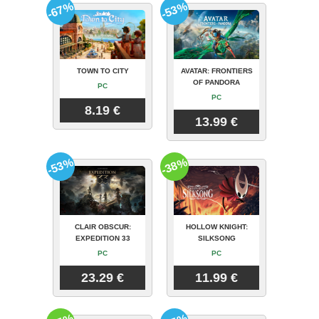
-67%
-53%
TOWN TO CITY
AVATAR: FRONTIERS
OF PANDORA
PC
PC
8.19 €
13.99 €
-53%
-38%
CLAIR OBSCUR:
HOLLOW KNIGHT:
EXPEDITION 33
SILKSONG
PC
PC
23.29 €
11.99 €