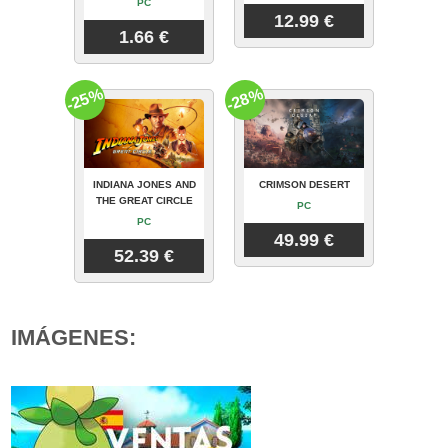
PC
12.99 €
1.66 €
-25%
-28%
INDIANA JONES AND
CRIMSON DESERT
THE GREAT CIRCLE
PC
PC
49.99 €
52.39 €
IMÁGENES: