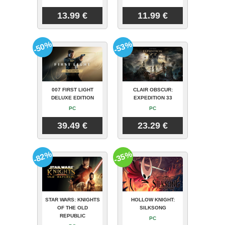
13.99 €
11.99 €
-50%
-53%
007 FIRST LIGHT
CLAIR OBSCUR:
DELUXE EDITION
EXPEDITION 33
PC
PC
39.49 €
23.29 €
-82%
-35%
STAR WARS: KNIGHTS
HOLLOW KNIGHT:
OF THE OLD
SILKSONG
REPUBLIC
PC