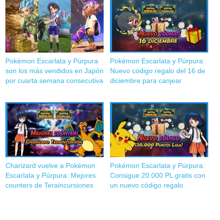
Pokémon Escarlata y Púrpura
Pokémon Escarlata y Púrpura:
son los más vendidos en Japón
Nuevo código regalo del 16 de
por cuarta semana consecutiva
diciembre para canjear
Charizard vuelve a Pokémon
Pokémon Escarlata y Púrpura:
Escarlata y Púrpura: Mejores
Consigue 20.000 PL gratis con
counters de Teraincursiones
un nuevo código regalo