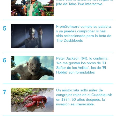
jefe de Take-Two Interactive
FromSoftware cumple su palabra
y ya puedes comprobar si has
sido seleccionado para la beta de
The Duskbloods
Peter Jackson (64), lo confirma:
'No me gustan los orcos de 'El
Señor de los Anillos', los de 'El
Hobbit' son formidables'
Un aristócrata soltó miles de
cangrejos rojos en el Guadalquivir
en 1974: 50 años después, la
invasión es irreversible