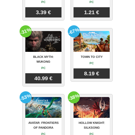
PC
PC
3.39 €
1.21 €
-31%
-67%
BLACK MYTH:
TOWN TO CITY
WUKONG
PC
PC
8.19 €
40.99 €
-53%
-38%
AVATAR: FRONTIERS
HOLLOW KNIGHT:
OF PANDORA
SILKSONG
PC
PC