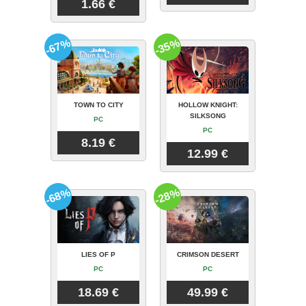
1.66 €
-67%
-35%
TOWN TO CITY
HOLLOW KNIGHT:
SILKSONG
PC
PC
8.19 €
12.99 €
-68%
-28%
LIES OF P
CRIMSON DESERT
PC
PC
18.69 €
49.99 €