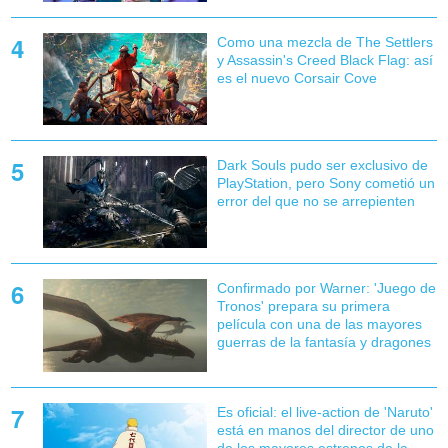
Como una mezcla de The Settlers
y Assassin's Creed Black Flag: así
es el nuevo Corsair Cove
Dark Souls pudo ser exclusivo de
PlayStation, pero Sony cometió un
error del que no se arrepienten
Confirmado por Warner: 'Juego de
Tronos' prepara su primera
película con una de las mayores
guerras de la fantasía y dragones
Es oficial: el live-action de 'Naruto'
está en manos del director de uno
de los mayores estrenos de la