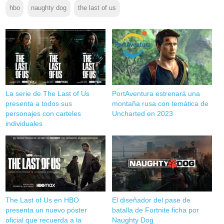
hbo
naughty dog
the last of us
La serie de The Last of Us
PortAventura estrenará una
presenta a todos sus
montaña rusa con temática de
personajes con carteles
Uncharted en 2023
individuales
The Last of Us en HBO
El diseñador del pase de
presenta un nuevo póster
batalla de Fortnite ficha por
oficial que recuerda a la
Naughty Dog