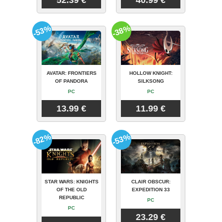
-53%
-38%
AVATAR: FRONTIERS
HOLLOW KNIGHT:
OF PANDORA
SILKSONG
PC
PC
13.99 €
11.99 €
-82%
-53%
STAR WARS: KNIGHTS
CLAIR OBSCUR:
OF THE OLD
EXPEDITION 33
REPUBLIC
PC
PC
23.29 €