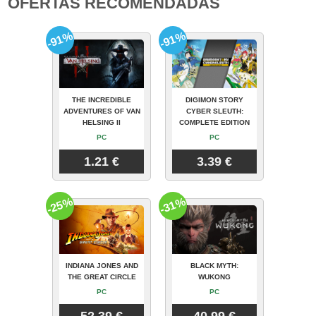
OFERTAS RECOMENDADAS
-91%
-91%
THE INCREDIBLE
DIGIMON STORY
ADVENTURES OF VAN
CYBER SLEUTH:
HELSING II
COMPLETE EDITION
PC
PC
1.21 €
3.39 €
-25%
-31%
INDIANA JONES AND
BLACK MYTH:
THE GREAT CIRCLE
WUKONG
PC
PC
52.39 €
40.99 €