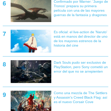
Confirmado por Warner: 'Juego de
Tronos' prepara su primera
película con una de las mayores
guerras de la fantasía y dragones
Es oficial: el live-action de 'Naruto'
está en manos del director de uno
de los mayores estrenos de la
historia del cine
Dark Souls pudo ser exclusivo de
PlayStation, pero Sony cometió un
error del que no se arrepienten
Como una mezcla de The Settlers
y Assassin's Creed Black Flag: así
es el nuevo Corsair Cove