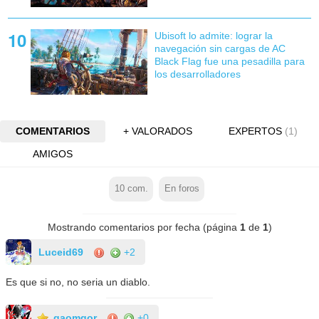
Ubisoft lo admite: lograr la
navegación sin cargas de AC
Black Flag fue una pesadilla para
los desarrolladores
COMENTARIOS
+ VALORADOS
EXPERTOS
(1)
AMIGOS
10
com.
En foros
Mostrando comentarios por fecha (página
1
de
1
)
Luceid69
+2
Es que si no, no seria un diablo.
gaomgor
+0