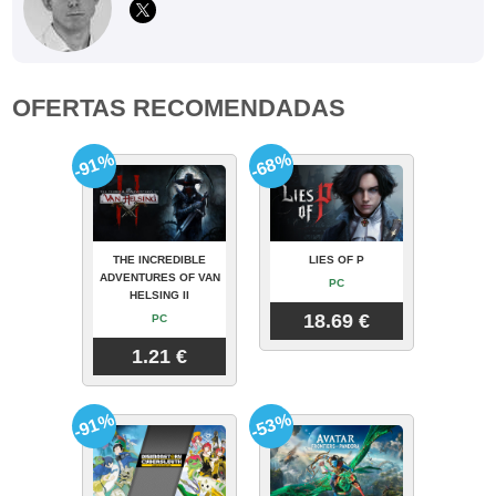
OFERTAS RECOMENDADAS
-91%
-68%
THE INCREDIBLE
LIES OF P
ADVENTURES OF VAN
PC
HELSING II
18.69 €
PC
1.21 €
-91%
-53%