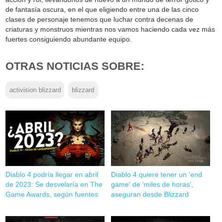
de fantasía oscura, en el que eligiendo entre una de las cinco
clases de personaje tenemos que luchar contra decenas de
criaturas y monstruos mientras nos vamos haciendo cada vez más
fuertes consiguiendo abundante equipo.
OTRAS NOTICIAS SOBRE:
activision blizzard
blizzard
Diablo 4 podría llegar en abril
Diablo 4 quiere tener un 'end
de 2023: Se desvelaría en The
game' de 'miles de horas',
Game Awards, según fuentes
aseguran desde Blizzard