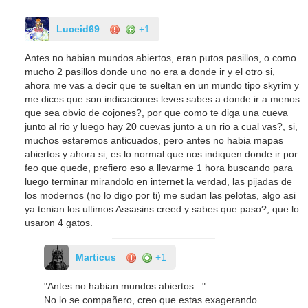
Luceid69
+1
Antes no habian mundos abiertos, eran putos pasillos, o como
mucho 2 pasillos donde uno no era a donde ir y el otro si,
ahora me vas a decir que te sueltan en un mundo tipo skyrim y
me dices que son indicaciones leves sabes a donde ir a menos
que sea obvio de cojones?, por que como te diga una cueva
junto al rio y luego hay 20 cuevas junto a un rio a cual vas?, si,
muchos estaremos anticuados, pero antes no habia mapas
abiertos y ahora si, es lo normal que nos indiquen donde ir por
feo que quede, prefiero eso a llevarme 1 hora buscando para
luego terminar mirandolo en internet la verdad, las pijadas de
los modernos (no lo digo por ti) me sudan las pelotas, algo asi
ya tenian los ultimos Assasins creed y sabes que paso?, que lo
usaron 4 gatos.
Marticus
+1
"Antes no habian mundos abiertos..."
No lo se compañero, creo que estas exagerando.