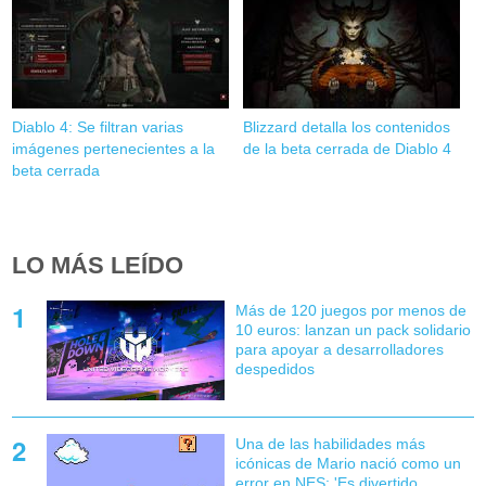
Diablo 4: Se filtran varias
Blizzard detalla los contenidos
imágenes pertenecientes a la
de la beta cerrada de Diablo 4
beta cerrada
LO MÁS LEÍDO
Más de 120 juegos por menos de
10 euros: lanzan un pack solidario
para apoyar a desarrolladores
despedidos
Una de las habilidades más
icónicas de Mario nació como un
error en NES: 'Es divertido,