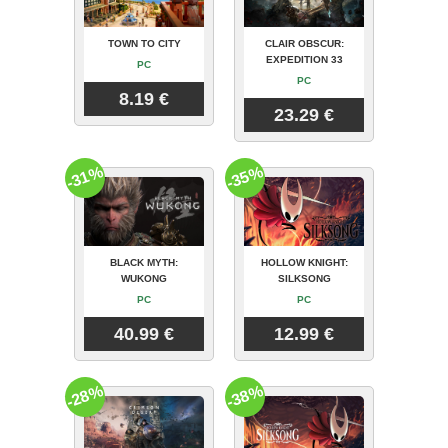
TOWN TO CITY
CLAIR OBSCUR:
EXPEDITION 33
PC
PC
8.19 €
23.29 €
-31%
-35%
BLACK MYTH:
HOLLOW KNIGHT:
WUKONG
SILKSONG
PC
PC
40.99 €
12.99 €
-28%
-38%