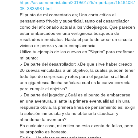
https://as.com/meristation/2019/01/25/reportajes/15484087
05_383596.html
El punto de mi comentario es; Una corta critica al
pensamiento frívolo y superficial, tanto del desarrollador
como del aficionado actual a los videojuegos. Que parecen
estar embarcados en una vertiginosa búsqueda de
resultados inmediatos. Hasta el punto de crear un circuito
vicioso de pereza y auto-complacencia.
Utilizo tu ejemplo de las cuevas en "Skyrim" para reafirmar
mi punto:
.- De parte del desarrollador: ¿De que sirve haber creado
20 cuevas vinculadas a un objetivo, la cuales pueden tener
todo tipo de sorpresas y retos para el jugador, si al final
una gigantesca flecha señalara cual es la cueva correcta
para cumplir el objetivo?
.- De parte del jugador ¿Cuál es el punto de embarcarse
en una aventura, si ante la primera eventualidad sin una
respuesta obvia, la primera línea de pensamiento es; exigir
la solución inmediata y de no obtenerla claudicar y
abandonar la aventura?
En cualquier caso, mi critica no esta exenta de fallos, pero
su propósito es honesto.
En fin... Un placer cruzar palabras contigo.