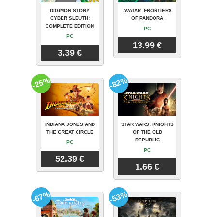
DIGIMON STORY
AVATAR: FRONTIERS
CYBER SLEUTH:
OF PANDORA
COMPLETE EDITION
PC
PC
13.99 €
3.39 €
-25%
-82%
INDIANA JONES AND
STAR WARS: KNIGHTS
THE GREAT CIRCLE
OF THE OLD
REPUBLIC
PC
PC
52.39 €
1.66 €
-67%
-53%