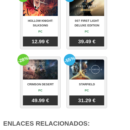
HOLLOW KNIGHT:
007 FIRST LIGHT
SILKSONG
DELUXE EDITION
PC
PC
12.99 €
39.49 €
-28%
-55%
CRIMSON DESERT
STARFIELD
PC
PC
49.99 €
31.29 €
ENLACES RELACIONADOS: