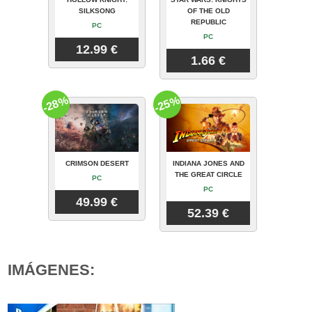
SILKSONG
OF THE OLD
REPUBLIC
PC
PC
12.99 €
1.66 €
-28%
-25%
CRIMSON DESERT
INDIANA JONES AND
THE GREAT CIRCLE
PC
PC
49.99 €
52.39 €
IMÁGENES: