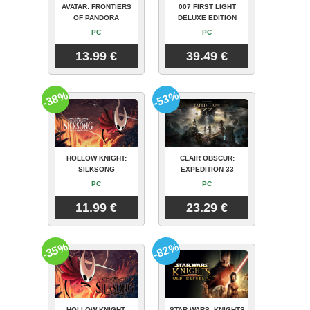
AVATAR: FRONTIERS
007 FIRST LIGHT
OF PANDORA
DELUXE EDITION
PC
PC
13.99 €
39.49 €
-38%
-53%
HOLLOW KNIGHT:
CLAIR OBSCUR:
SILKSONG
EXPEDITION 33
PC
PC
11.99 €
23.29 €
-35%
-82%
HOLLOW KNIGHT:
STAR WARS: KNIGHTS