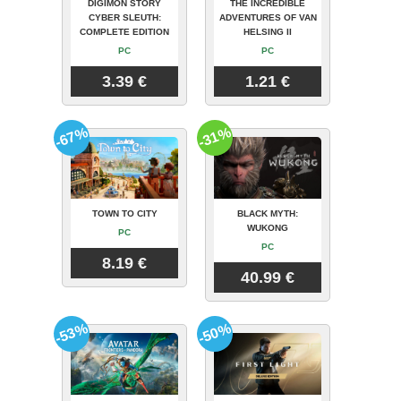
DIGIMON STORY
THE INCREDIBLE
CYBER SLEUTH:
ADVENTURES OF VAN
COMPLETE EDITION
HELSING II
PC
PC
3.39 €
1.21 €
-67%
-31%
TOWN TO CITY
BLACK MYTH:
WUKONG
PC
PC
8.19 €
40.99 €
-53%
-50%