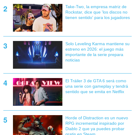
Take-Two, la empresa matriz de
Rockstar, dice que 'los discos no
tienen sentido' para los jugadores
Solo Leveling Karma mantiene su
estreno en 2026: el juego más
importante de la serie prepara
noticias
El Tráiler 3 de GTA 6 será como
una serie con gameplay y tendrá
sentido que se emita en Netflix
Horde of Distraction es un nuevo
RPG incremental inspirado por
Diablo 2 que ya puedes probar
gratis en Steam