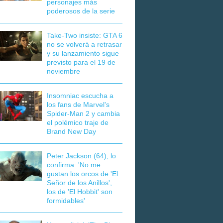
personajes más
poderosos de la serie
Take-Two insiste: GTA 6
no se volverá a retrasar
y su lanzamiento sigue
previsto para el 19 de
noviembre
Insomniac escucha a
los fans de Marvel's
Spider-Man 2 y cambia
el polémico traje de
Brand New Day
Peter Jackson (64), lo
confirma: 'No me
gustan los orcos de 'El
Señor de los Anillos',
los de 'El Hobbit' son
formidables'