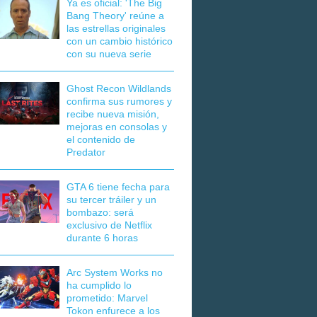
Ya es oficial: 'The Big
Bang Theory' reúne a
las estrellas originales
con un cambio histórico
con su nueva serie
Ghost Recon Wildlands
confirma sus rumores y
recibe nueva misión,
mejoras en consolas y
el contenido de
Predator
GTA 6 tiene fecha para
su tercer tráiler y un
bombazo: será
exclusivo de Netflix
durante 6 horas
Arc System Works no
ha cumplido lo
prometido: Marvel
Tokon enfurece a los