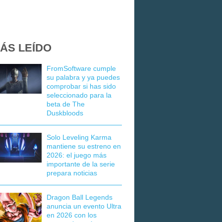
ÁS LEÍDO
FromSoftware cumple
su palabra y ya puedes
comprobar si has sido
seleccionado para la
beta de The
Duskbloods
Solo Leveling Karma
mantiene su estreno en
2026: el juego más
importante de la serie
prepara noticias
Dragon Ball Legends
anuncia un evento Ultra
en 2026 con los