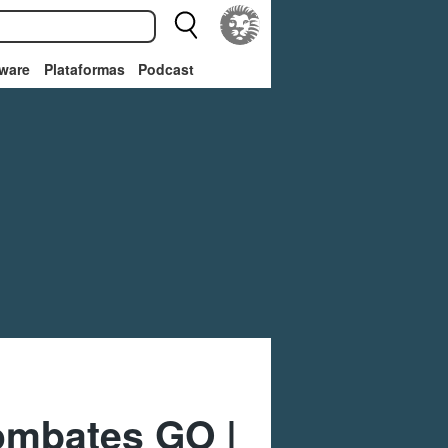
ware
Plataformas
Podcast
ombates GO |