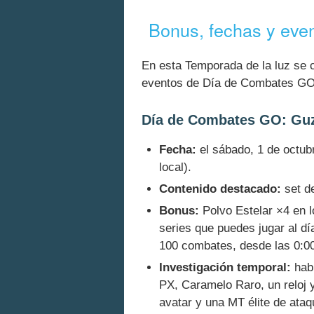
Bonus, fechas y ev
En esta Temporada de la luz se c
eventos de Día de Combates GO
Día de Combates GO: G
Fecha:
el sábado, 1 de octubr
local).
Contenido destacado:
set de
Bonus:
Polvo Estelar ×4 en l
series que puedes jugar al dí
100 combates, desde las 0:00 
Investigación temporal:
habr
PX, Caramelo Raro, un reloj 
avatar y una MT élite de ata