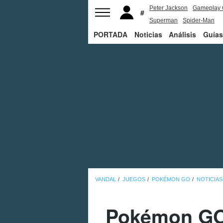
Peter Jackson
Gameplay 
Superman
Spider-Man
PORTADA
Noticias
Análisis
Guías
VANDAL
JUEGOS
POKÉMON GO
NOTICIAS
Pokémon GO: