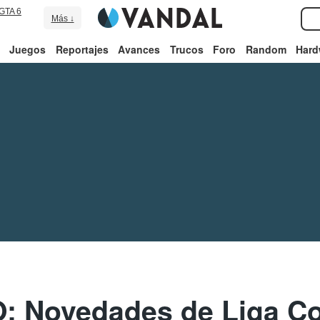
GTA 6
Más ↓
Juegos
Reportajes
Avances
Trucos
Foro
Random
Hard
 Novedades de Liga C