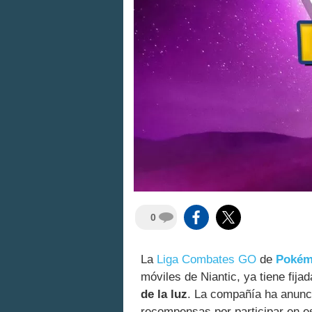
0
La
Liga Combates GO
de
Poké
móviles de Niantic, ya tiene fij
de la luz
. La compañía ha anunc
recompensas por participar en e