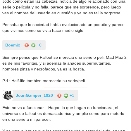
Jodo como están las cabezas, noticia de algo relacionado con una
serie o película y no falla, parece que me sorprende, pero luego
ves el nombre del usuario en cuestión y ya no es tal la sorpresa.
Pensaba que lo sociedad había evolucionado un poquito y parece
que vivimos como se vivía hace medio siglo.
Boemix
+0
Siempre pense que Fallout se merecia una serie o peli. Mad Max 2
es de mis favoritas, y si ademas le añades supermutantes,
hombres pinza y necrofagos, ya es la hostia.
P.d.: Half-life tambien mereceria su serie/peli.
JoanGamper_1920
+1
Esto no va a funcionar... Hagan lo que hagan no funcionara, el
universo de fallout es demasiado rico y amplio como para meterlo
en una serie a mi parecer.
Y se nota a leguas que los escenarios van a estar del culo, en vez