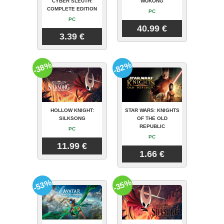
CYBER SLEUTH:
WUKONG
COMPLETE EDITION
PC
PC
40.99 €
3.39 €
-38%
-82%
HOLLOW KNIGHT:
STAR WARS: KNIGHTS
SILKSONG
OF THE OLD
REPUBLIC
PC
PC
11.99 €
1.66 €
-53%
-35%