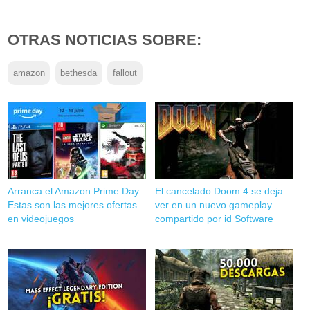
OTRAS NOTICIAS SOBRE:
amazon
bethesda
fallout
Arranca el Amazon Prime Day:
El cancelado Doom 4 se deja
Estas son las mejores ofertas
ver en un nuevo gameplay
en videojuegos
compartido por id Software