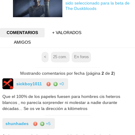
sido seleccionado para la beta de
The Duskbloods
COMENTARIOS
+ VALORADOS
AMIGOS
<
25
com.
En foros
Mostrando comentarios por fecha (página
2
de
2
)
sickboy1011
+0
Que el 100% de los papeles fuesen para hombres cis heteros
blancos , no parecía sorprender ni molestar a nadie durante
décadas... Se os ve la dirección a kilómetros
shunhades
+5