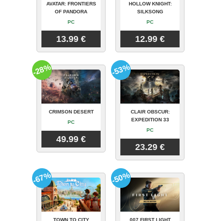
AVATAR: FRONTIERS
HOLLOW KNIGHT:
OF PANDORA
SILKSONG
PC
PC
13.99 €
12.99 €
-28%
-53%
CRIMSON DESERT
CLAIR OBSCUR:
EXPEDITION 33
PC
PC
49.99 €
23.29 €
-67%
-50%
TOWN TO CITY
007 FIRST LIGHT