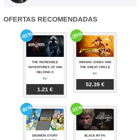
OFERTAS RECOMENDADAS
-91%
-25%
THE INCREDIBLE
INDIANA JONES AND
ADVENTURES OF VAN
THE GREAT CIRCLE
HELSING II
PC
PC
52.39 €
1.21 €
-91%
-31%
DIGIMON STORY
BLACK MYTH: