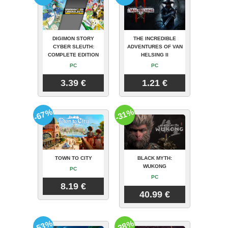
DIGIMON STORY
THE INCREDIBLE
CYBER SLEUTH:
ADVENTURES OF VAN
COMPLETE EDITION
HELSING II
PC
PC
3.39 €
1.21 €
-67%
-31%
TOWN TO CITY
BLACK MYTH:
WUKONG
PC
PC
8.19 €
40.99 €
-53%
-38%