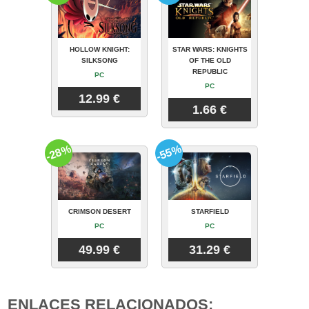
HOLLOW KNIGHT:
STAR WARS: KNIGHTS
SILKSONG
OF THE OLD
REPUBLIC
PC
PC
12.99 €
1.66 €
-28%
-55%
CRIMSON DESERT
STARFIELD
PC
PC
49.99 €
31.29 €
ENLACES RELACIONADOS: