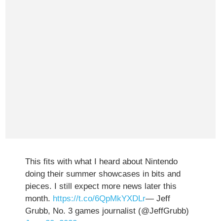
This fits with what I heard about Nintendo
doing their summer showcases in bits and
pieces. I still expect more news later this
month.
https://t.co/6QpMkYXDLr
— Jeff
Grubb, No. 3 games journalist (@JeffGrubb)