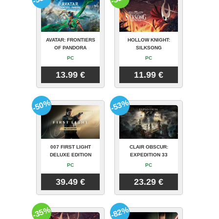
AVATAR: FRONTIERS
HOLLOW KNIGHT:
OF PANDORA
SILKSONG
PC
PC
13.99 €
11.99 €
-50%
-53%
007 FIRST LIGHT
CLAIR OBSCUR:
DELUXE EDITION
EXPEDITION 33
PC
PC
39.49 €
23.29 €
-35%
-82%