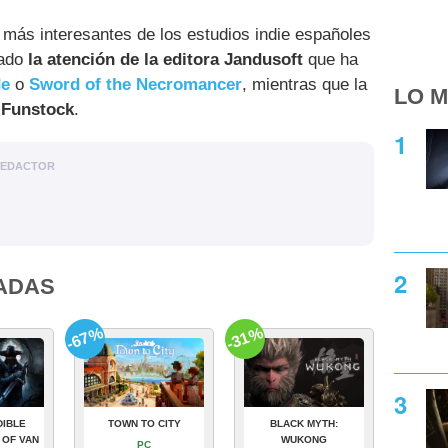
 más interesantes de los estudios indie españoles
ado
la atención de la editora Jandusoft
que ha
de
o
Sword of the Necromancer
, mientras que la
LO M
e
Funstock
.
EDACTOR
ADAS
-67%
-31%
DIBLE
TOWN TO CITY
BLACK MYTH:
 OF VAN
WUKONG
PC