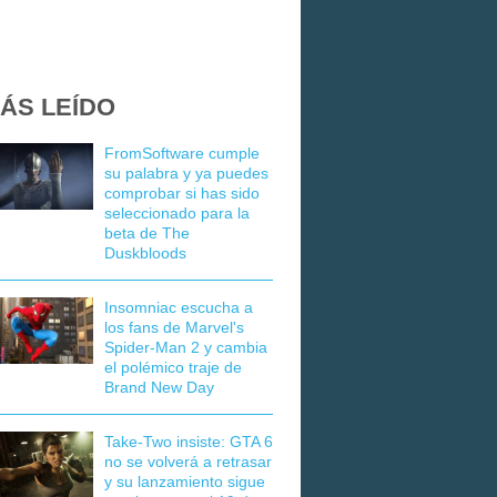
ÁS LEÍDO
FromSoftware cumple
su palabra y ya puedes
comprobar si has sido
seleccionado para la
beta de The
Duskbloods
Insomniac escucha a
los fans de Marvel's
Spider-Man 2 y cambia
el polémico traje de
Brand New Day
Take-Two insiste: GTA 6
no se volverá a retrasar
y su lanzamiento sigue