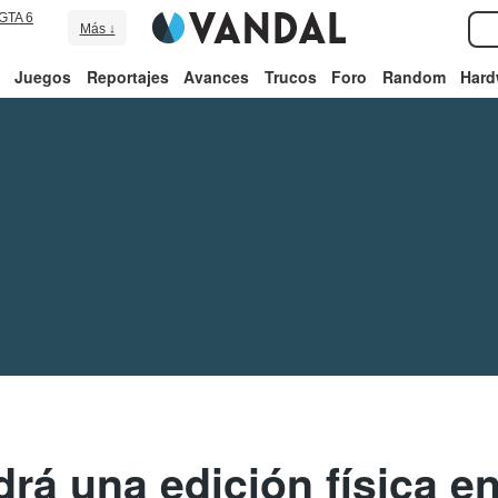
GTA 6
Más ↓
Juegos
Reportajes
Avances
Trucos
Foro
Random
Hard
drá una edición física e