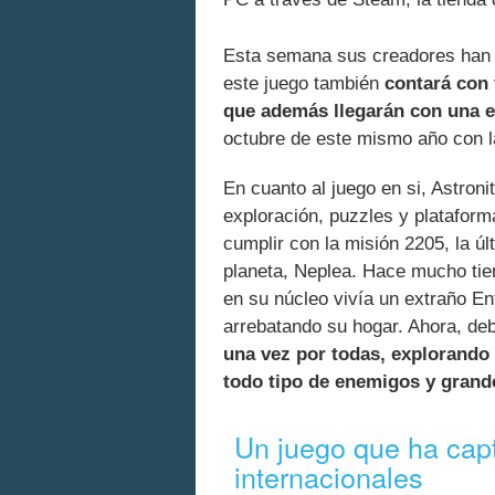
Esta semana sus creadores han 
este juego también
contará con 
que además llegarán con una ed
octubre de este mismo año con l
En cuanto al juego en si, Astron
exploración, puzzles y platafor
cumplir con la misión 2205, la úl
planeta, Neplea. Hace mucho tie
en su núcleo vivía un extraño En
arrebatando su hogar. Ahora, de
una vez por todas, explorando
todo tipo de enemigos y grand
Un juego que ha capt
internacionales