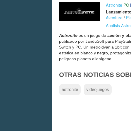
Astronite
PC
Lanzamiento
Aventura
/
Pl
Análisis Astro
Astronite
es un juego de
acción y pl
publicado por JanduSoft para PlayStat
Switch y PC. Un metroidvania 1bit con 
estética en blanco y negro, protagoni
peligroso planeta alienígena.
OTRAS NOTICIAS SOB
astronite
videojuegos