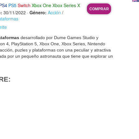
PS4
PS5
Switch
Xbox One
Xbox Series X
COMPRAR
:
30/11/2022
·
Género:
Acción
/
ataformas
nite
ataformas
desarrollado por Dume Games Studio y
ion 4, PlayStation 5, Xbox One, Xbox Series, Nintendo
acción, puzles y plataformas con una peculiar y atractiva
zada por un pequeño astronauta que tiene que explorar un
RE: