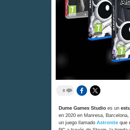
0
Dume Games Studio
es un
estu
en 2020 en Manresa, Barcelona, 
un juego llamado
Astronite
que e
PC a través de Steam, la tienda d