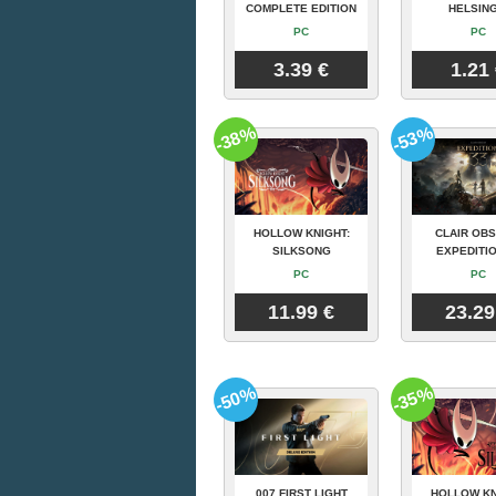
COMPLETE EDITION
HELSING
PC
PC
3.39 €
1.21
-38%
-53%
HOLLOW KNIGHT:
CLAIR OBS
SILKSONG
EXPEDITIO
PC
PC
11.99 €
23.29
-50%
-35%
007 FIRST LIGHT
HOLLOW KN