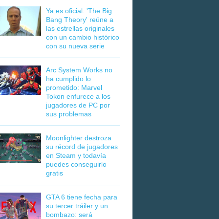
Ya es oficial: 'The Big
Bang Theory' reúne a
las estrellas originales
con un cambio histórico
con su nueva serie
Arc System Works no
ha cumplido lo
prometido: Marvel
Tokon enfurece a los
jugadores de PC por
sus problemas
Moonlighter destroza
su récord de jugadores
en Steam y todavía
puedes conseguirlo
gratis
GTA 6 tiene fecha para
su tercer tráiler y un
bombazo: será