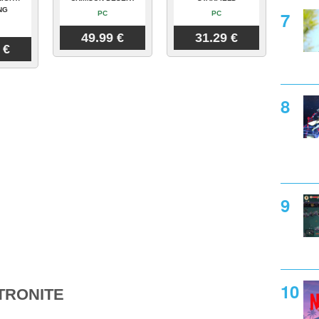
NG
PC
PC
49.99 €
31.29 €
 €
TRONITE