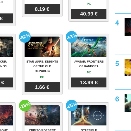
 II
PC
8.19 €
40.99 €
 €
-82%
-53%
CUR:
STAR WARS: KNIGHTS
AVATAR: FRONTIERS
N 33
OF THE OLD
OF PANDORA
REPUBLIC
PC
PC
 €
13.99 €
1.66 €
-28%
-55%
IGHT:
CRIMSON DESERT
STARFIELD