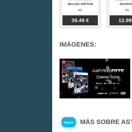
DELUXE EDITION
SILKSO
PC
PC
39.49 €
12.99
IMÁGENES:
MÁS SOBRE AS
Seguir