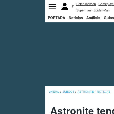
Peter Jackson
Gameplay 
Superman
Spider-Man
PORTADA
Noticias
Análisis
Guías
VANDAL
JUEGOS
ASTRONITE
NOTICIAS
Astronite ten