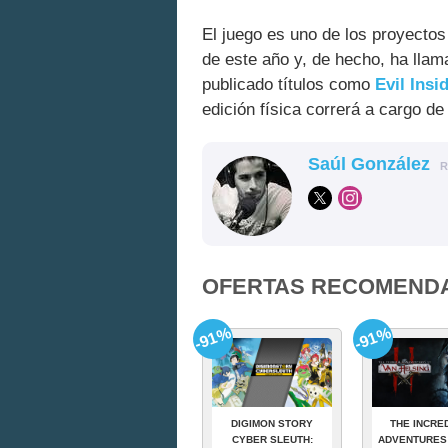
El juego es uno de los proyectos
de este año y, de hecho, ha llam
publicado títulos como
Evil Insi
edición física correrá a cargo d
Saúl González
R
OFERTAS RECOMEND
-91%
-91%
DIGIMON STORY
THE INCRE
CYBER SLEUTH:
ADVENTURES