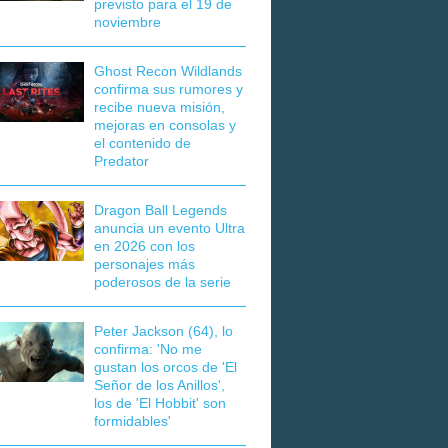
previsto para el 19 de
noviembre
Ghost Recon Wildlands
confirma sus rumores y
recibe nueva misión,
mejoras en consolas y
el contenido de
Predator
Dragon Ball Legends
anuncia un evento Ultra
en 2026 con los
personajes más
poderosos de la serie
Peter Jackson (64), lo
confirma: 'No me
gustan los orcos de 'El
Señor de los Anillos',
los de 'El Hobbit' son
formidables'