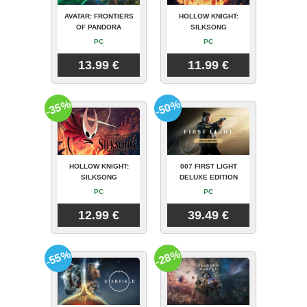
AVATAR: FRONTIERS
HOLLOW KNIGHT:
OF PANDORA
SILKSONG
PC
PC
13.99 €
11.99 €
-35%
-50%
HOLLOW KNIGHT:
007 FIRST LIGHT
SILKSONG
DELUXE EDITION
PC
PC
12.99 €
39.49 €
-55%
-28%