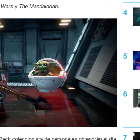
r Wars
y
The Mandalorian
.
Pack coleccionista de personajes obtendrán el día