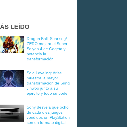
ÁS LEÍDO
Dragon Ball: Sparking!
ZERO mejora el Super
Saiyan 4 de Gogeta y
potencia la
transformación
Solo Leveling: Arise
muestra la mayor
transformación de Sung
Jinwoo junto a su
ejército y todo su poder
Sony desvela que ocho
de cada diez juegos
vendidos en PlayStation
son en formato digital