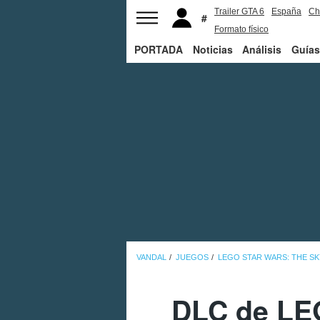
Trailer GTA 6
España
Ch
Formato físico
PORTADA
Noticias
Análisis
Guías
VANDAL
JUEGOS
LEGO STAR WARS: THE S
DLC de LEG