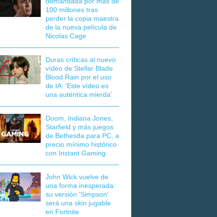
demandada por más de
100 millones tras
perder la copia maestra
de la nueva película de
Nicolas Cage
Duras críticas al nuevo
vídeo de Stellar Blade
Blood Rain por el uso
de IA: 'Este vídeo es
una auténtica mierda'
Doom, Indiana Jones,
Starfield y más juegos
de Bethesda para PC, a
precio mínimo histórico
con Instant Gaming
John Wick vuelve de
una forma inesperada:
su versión 'Simpson'
será una skin jugable
en Fortnite