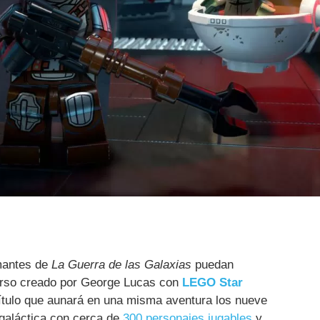
mantes de
La Guerra de las Galaxias
puedan
verso creado por George Lucas con
LEGO Star
 título que aunará en una misma aventura los nueve
 galáctica con cerca de
300 personajes jugables
y