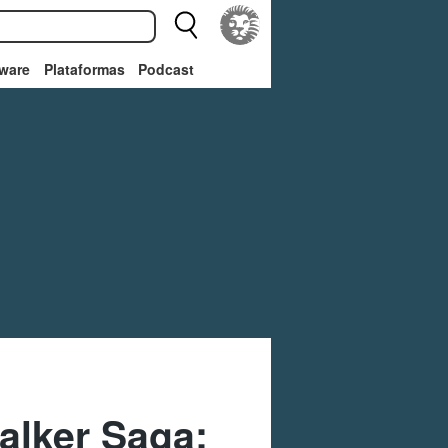
ware
Plataformas
Podcast
alker Saga: