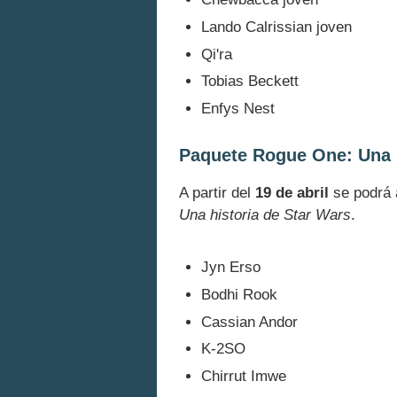
Lando Calrissian joven
Qi'ra
Tobias Beckett
Enfys Nest
Paquete Rogue One: Una h
A partir del
19 de abril
se podrá 
Una historia de Star Wars
.
Jyn Erso
Bodhi Rook
Cassian Andor
K-2SO
Chirrut Imwe