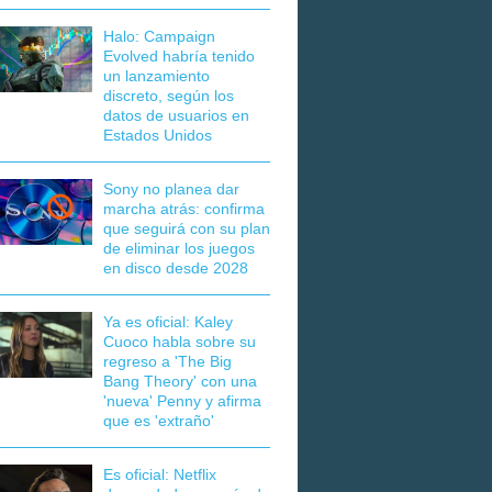
Halo: Campaign
Evolved habría tenido
un lanzamiento
discreto, según los
datos de usuarios en
Estados Unidos
Sony no planea dar
marcha atrás: confirma
que seguirá con su plan
de eliminar los juegos
en disco desde 2028
Ya es oficial: Kaley
Cuoco habla sobre su
regreso a 'The Big
Bang Theory' con una
'nueva' Penny y afirma
que es 'extraño'
Es oficial: Netflix