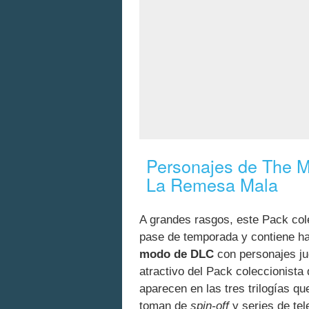
Personajes de The M
La Remesa Mala
A grandes rasgos, este Pack col
pase de temporada y contiene h
modo de DLC
con personajes ju
atractivo del Pack coleccionista
aparecen en las tres trilogías q
toman de
spin-off
y series de te