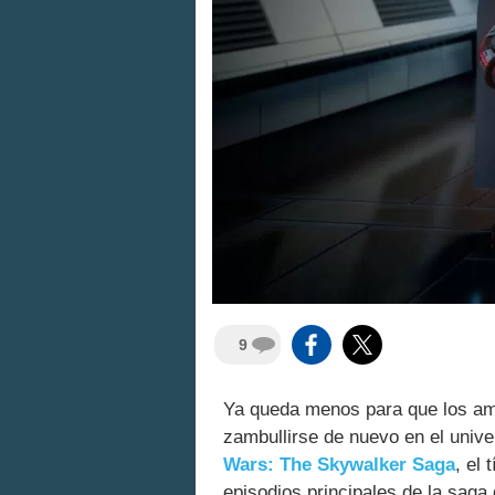
9
Ya queda menos para que los a
zambullirse de nuevo en el uni
Wars: The Skywalker Saga
, el
episodios principales de la saga