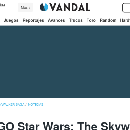
ina
Más ↓
Juegos
Reportajes
Avances
Trucos
Foro
Random
Hard
KYWALKER SAGA
NOTICIAS
O Star Wars: The Skyw