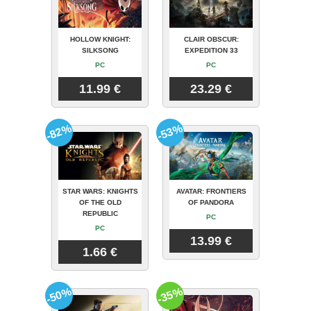
HOLLOW KNIGHT:
CLAIR OBSCUR:
SILKSONG
EXPEDITION 33
PC
PC
11.99 €
23.29 €
-82%
-53%
STAR WARS: KNIGHTS
AVATAR: FRONTIERS
OF THE OLD
OF PANDORA
REPUBLIC
PC
PC
13.99 €
1.66 €
-50%
-35%