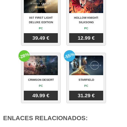
007 FIRST LIGHT
HOLLOW KNIGHT:
DELUXE EDITION
SILKSONG
PC
PC
39.49 €
12.99 €
-28%
-55%
CRIMSON DESERT
STARFIELD
PC
PC
49.99 €
31.29 €
ENLACES RELACIONADOS: