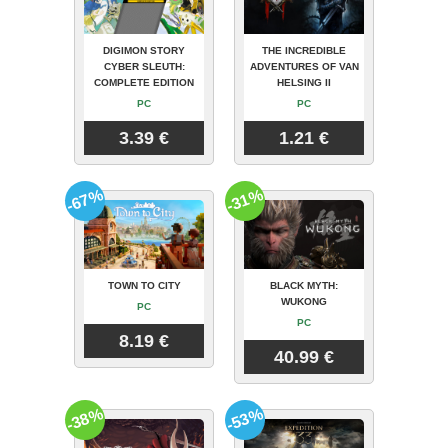
DIGIMON STORY
THE INCREDIBLE
CYBER SLEUTH:
ADVENTURES OF VAN
COMPLETE EDITION
HELSING II
PC
PC
3.39 €
1.21 €
-67%
-31%
TOWN TO CITY
BLACK MYTH:
WUKONG
PC
PC
8.19 €
40.99 €
-38%
-53%