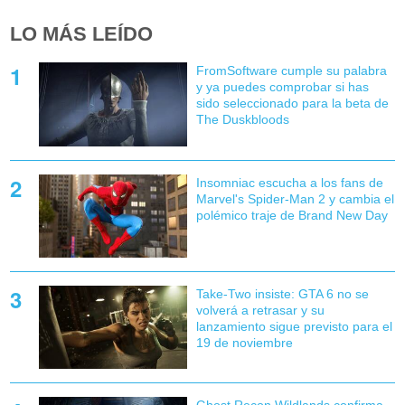
LO MÁS LEÍDO
FromSoftware cumple su palabra
y ya puedes comprobar si has
sido seleccionado para la beta de
The Duskbloods
Insomniac escucha a los fans de
Marvel's Spider-Man 2 y cambia el
polémico traje de Brand New Day
Take-Two insiste: GTA 6 no se
volverá a retrasar y su
lanzamiento sigue previsto para el
19 de noviembre
Ghost Recon Wildlands confirma