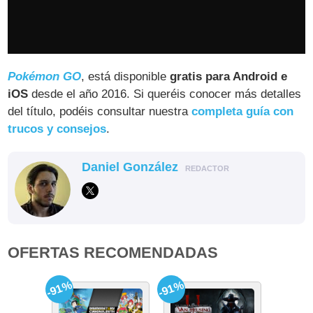
Pokémon GO
, está disponible
gratis para Android e
iOS
desde el año 2016. Si queréis conocer más detalles
del título, podéis consultar nuestra
completa guía con
trucos y consejos
.
Daniel González
REDACTOR
OFERTAS RECOMENDADAS
-91%
-91%