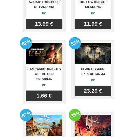
AVATAR: FRONTIERS
HOLLOW KNIGHT:
OF PANDORA
SILKSONG
PC
PC
13.99 €
11.99 €
-82%
-53%
STAR WARS: KNIGHTS
CLAIR OBSCUR:
OF THE OLD
EXPEDITION 33
REPUBLIC
PC
PC
23.29 €
1.66 €
-67%
-35%