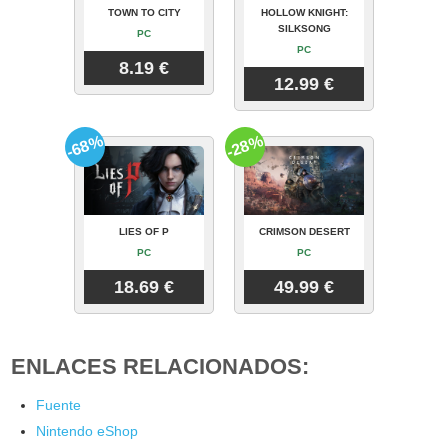
TOWN TO CITY
HOLLOW KNIGHT:
SILKSONG
PC
PC
8.19 €
12.99 €
-68%
-28%
LIES OF P
CRIMSON DESERT
PC
PC
18.69 €
49.99 €
ENLACES RELACIONADOS:
Fuente
Nintendo eShop