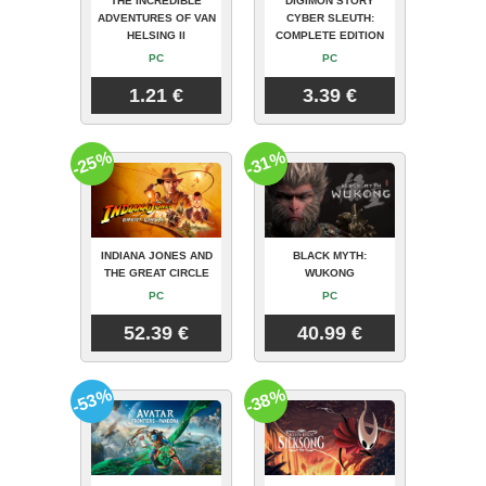
THE INCREDIBLE
DIGIMON STORY
ADVENTURES OF VAN
CYBER SLEUTH:
HELSING II
COMPLETE EDITION
PC
PC
1.21 €
3.39 €
-25%
-31%
INDIANA JONES AND
BLACK MYTH:
THE GREAT CIRCLE
WUKONG
PC
PC
52.39 €
40.99 €
-53%
-38%