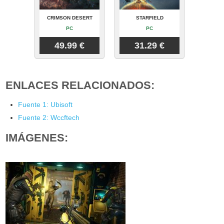
CRIMSON DESERT
STARFIELD
PC
PC
49.99 €
31.29 €
ENLACES RELACIONADOS:
Fuente 1: Ubisoft
Fuente 2: Wccftech
IMÁGENES: