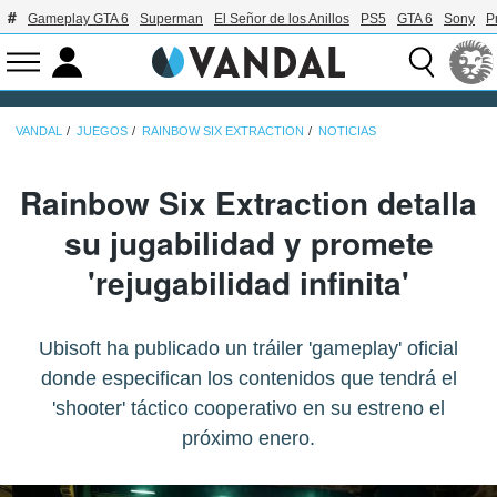
Gameplay GTA 6
Superman
El Señor de los Anillos
PS5
GTA 6
Sony
P
VANDAL
JUEGOS
RAINBOW SIX EXTRACTION
NOTICIAS
Rainbow Six Extraction detalla
su jugabilidad y promete
'rejugabilidad infinita'
Ubisoft ha publicado un tráiler 'gameplay' oficial
donde especifican los contenidos que tendrá el
'shooter' táctico cooperativo en su estreno el
próximo enero.