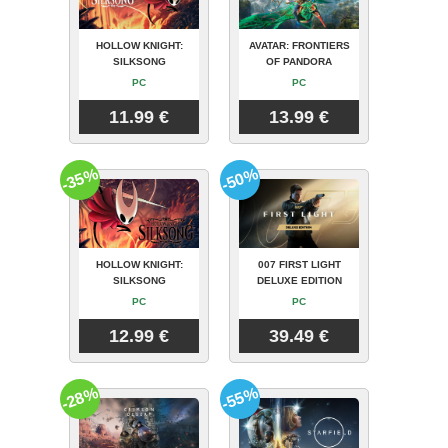
HOLLOW KNIGHT:
AVATAR: FRONTIERS
SILKSONG
OF PANDORA
PC
PC
11.99 €
13.99 €
-35%
-50%
HOLLOW KNIGHT:
007 FIRST LIGHT
SILKSONG
DELUXE EDITION
PC
PC
12.99 €
39.49 €
-28%
-55%