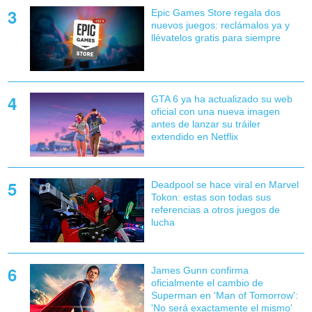
Epic Games Store regala dos
nuevos juegos: reclámalos ya y
llévatelos gratis para siempre
GTA 6 ya ha actualizado su web
oficial con una nueva imagen
antes de lanzar su tráiler
extendido en Netflix
Deadpool se hace viral en Marvel
Tokon: estas son todas sus
referencias a otros juegos de
lucha
James Gunn confirma
oficialmente el cambio de
Superman en 'Man of Tomorrow':
'No será exactamente el mismo'