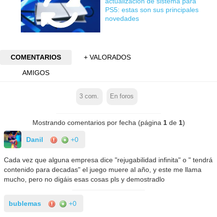
actualización de sistema para
PS5: estas son sus principales
novedades
COMENTARIOS
+ VALORADOS
AMIGOS
3
com.
En foros
Mostrando comentarios por fecha (página
1
de
1
)
Danil
+0
Cada vez que alguna empresa dice "rejugabilidad infinita" o " tendrá
contenido para decadas" el juego muere al año, y este me llama
mucho, pero no digáis esas cosas pls y demostradlo
bublemas
+0