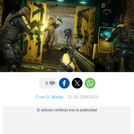
3
Fran G. Matas
·
12:16 23/8/2021