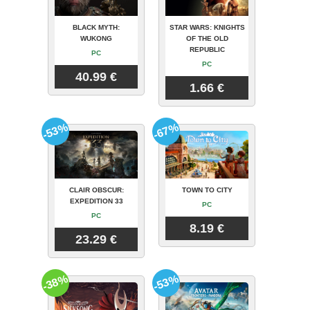
BLACK MYTH:
STAR WARS: KNIGHTS
WUKONG
OF THE OLD
REPUBLIC
PC
PC
40.99 €
1.66 €
-53%
-67%
CLAIR OBSCUR:
TOWN TO CITY
EXPEDITION 33
PC
PC
8.19 €
23.29 €
-38%
-53%