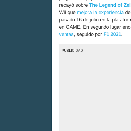
recayó sobre
The Legend of Ze
Wii que
mejora la experiencia
de 
pasado 16 de julio en la platafor
en GAME. En segundo lugar en
ventas
, seguido por
F1 2021
.
PUBLICIDAD