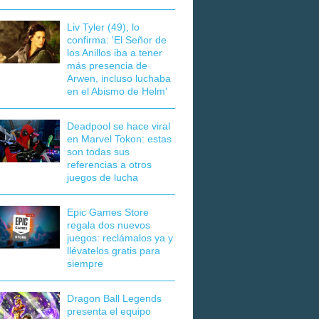
Liv Tyler (49), lo
confirma: 'El Señor de
los Anillos iba a tener
más presencia de
Arwen, incluso luchaba
en el Abismo de Helm'
Deadpool se hace viral
en Marvel Tokon: estas
son todas sus
referencias a otros
juegos de lucha
Epic Games Store
regala dos nuevos
juegos: reclámalos ya y
llévatelos gratis para
siempre
Dragon Ball Legends
presenta el equipo