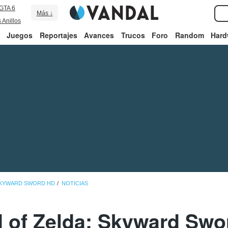
GTA 6
Más ↓
 Anillos
Juegos
Reportajes
Avances
Trucos
Foro
Random
Hard
SKYWARD SWORD HD
NOTICIAS
 of Zelda: Skyward Swor