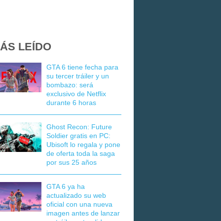
ÁS LEÍDO
GTA 6 tiene fecha para
su tercer tráiler y un
bombazo: será
exclusivo de Netflix
durante 6 horas
Ghost Recon: Future
Soldier gratis en PC:
Ubisoft lo regala y pone
de oferta toda la saga
por sus 25 años
GTA 6 ya ha
actualizado su web
oficial con una nueva
imagen antes de lanzar