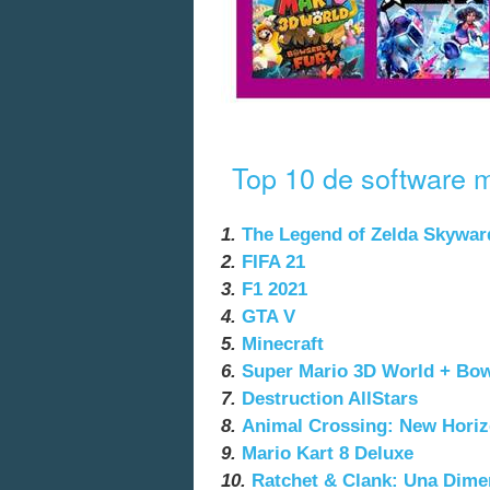
Top 10 de software 
1.
The Legend of Zelda Skywa
2.
FIFA 21
3.
F1 2021
4.
GTA V
5.
Minecraft
6.
Super Mario 3D World + Bow
7.
Destruction AllStars
8.
Animal Crossing: New Hori
9.
Mario Kart 8 Deluxe
10.
Ratchet & Clank: Una Dime