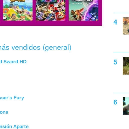
más vendidos (general)
rd Sword HD
ser's Fury
zons
nsión Aparte