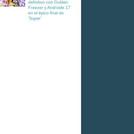
definitivo con Golden
Freezer y Androide 17
en el épico final de
'Super'