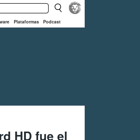
ware
Plataformas
Podcast
d HD fue el