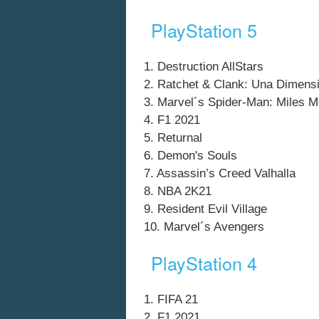
PlayStation 5
1. Destruction AllStars
2. Ratchet & Clank: Una Dimens
3. Marvel´s Spider-Man: Miles M
4. F1 2021
5. Returnal
6. Demon's Souls
7. Assassin’s Creed Valhalla
8. NBA 2K21
9. Resident Evil Village
10. Marvel´s Avengers
PlayStation 4
1. FIFA 21
2. F1 2021