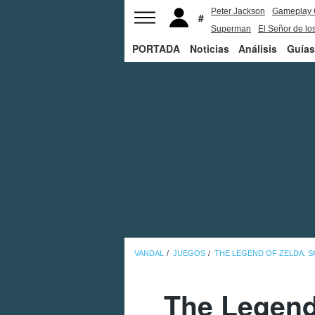
Peter Jackson
Gameplay 
Superman
El Señor de los
PORTADA
Noticias
Análisis
Guías
VANDAL
JUEGOS
THE LEGEND OF ZELDA: 
The Legend