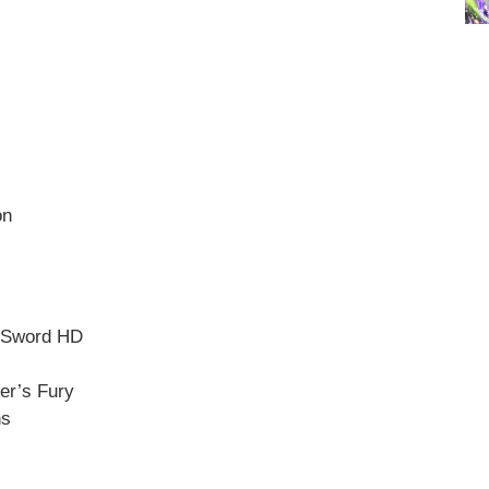
on
d Sword HD
er’s Fury
ns