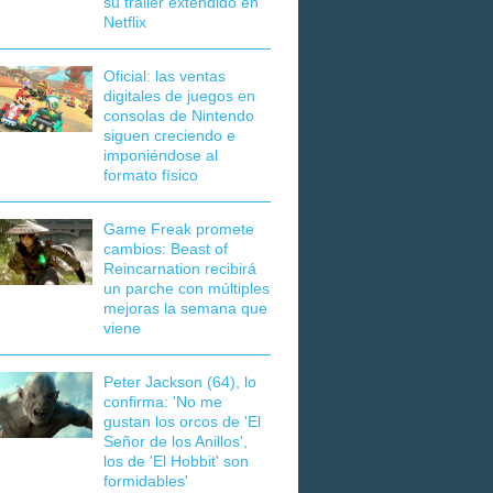
su tráiler extendido en
Netflix
Oficial: las ventas
digitales de juegos en
consolas de Nintendo
siguen creciendo e
imponiéndose al
formato físico
Game Freak promete
cambios: Beast of
Reincarnation recibirá
un parche con múltiples
mejoras la semana que
viene
Peter Jackson (64), lo
confirma: 'No me
gustan los orcos de 'El
Señor de los Anillos',
los de 'El Hobbit' son
formidables'