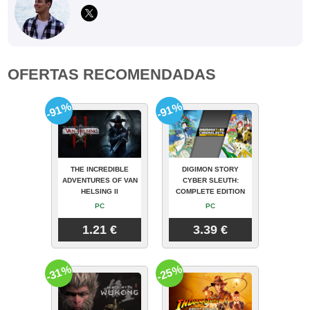
OFERTAS RECOMENDADAS
-91%
-91%
THE INCREDIBLE
DIGIMON STORY
ADVENTURES OF VAN
CYBER SLEUTH:
HELSING II
COMPLETE EDITION
PC
PC
1.21 €
3.39 €
-31%
-25%