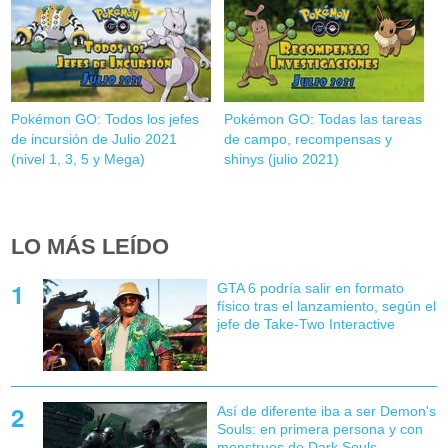
Pokémon GO: Todos los jefes
Pokémon GO: Todas las tareas
de incursión de Julio 2021
de campo, recompensas y
(nivel 1, 3, 5 y Mega)
shinys (julio 2021)
LO MÁS LEÍDO
GTA 6 podría salir en formato
físico tras el lanzamiento, según el
jefe de Take-Two Interactive
Así de diferente iba a ser Demon's
Souls: en primera persona y con
monstruos de Dark Souls