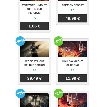
STAR WARS: KNIGHTS
CRIMSON DESERT
OF THE OLD
PC
REPUBLIC
49.99 €
PC
1.66 €
-50%
-38%
007 FIRST LIGHT
HOLLOW KNIGHT:
DELUXE EDITION
SILKSONG
PC
PC
39.49 €
11.99 €
-53%
-35%