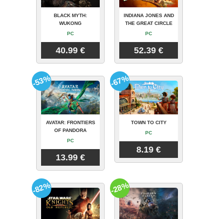
BLACK MYTH:
INDIANA JONES AND
WUKONG
THE GREAT CIRCLE
PC
PC
40.99 €
52.39 €
-53%
-67%
AVATAR: FRONTIERS
TOWN TO CITY
OF PANDORA
PC
PC
8.19 €
13.99 €
-82%
-28%