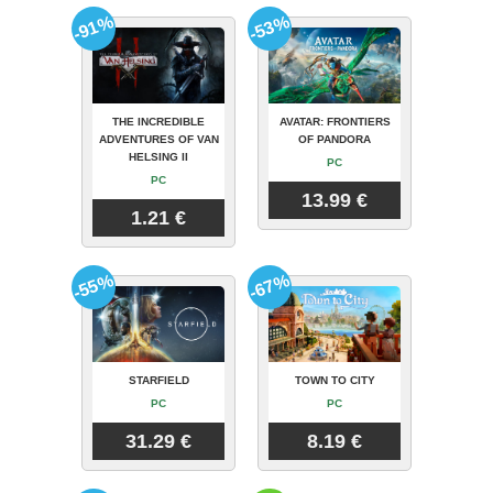
-91%
-53%
THE INCREDIBLE
AVATAR: FRONTIERS
ADVENTURES OF VAN
OF PANDORA
HELSING II
PC
PC
13.99 €
1.21 €
-55%
-67%
STARFIELD
TOWN TO CITY
PC
PC
31.29 €
8.19 €