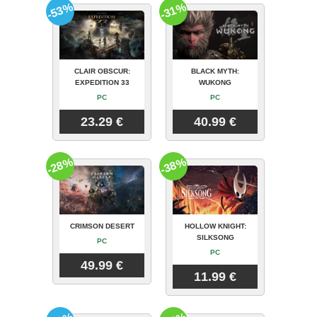
-53%
-31%
CLAIR OBSCUR:
BLACK MYTH:
EXPEDITION 33
WUKONG
PC
PC
23.29 €
40.99 €
-28%
-38%
CRIMSON DESERT
HOLLOW KNIGHT:
SILKSONG
PC
PC
49.99 €
11.99 €