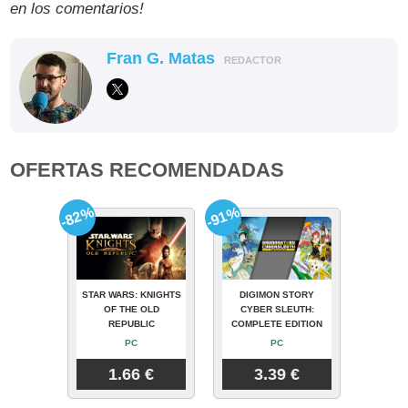
en los comentarios!
Fran G. Matas
REDACTOR
OFERTAS RECOMENDADAS
-82%
-91%
STAR WARS: KNIGHTS
DIGIMON STORY
OF THE OLD
CYBER SLEUTH:
REPUBLIC
COMPLETE EDITION
PC
PC
1.66 €
3.39 €