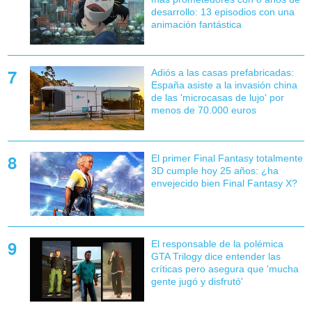
desarrollo: 13 episodios con una
animación fantástica
Adiós a las casas prefabricadas:
España asiste a la invasión china
de las 'microcasas de lujo' por
menos de 70.000 euros
El primer Final Fantasy totalmente
3D cumple hoy 25 años: ¿ha
envejecido bien Final Fantasy X?
El responsable de la polémica
GTA Trilogy dice entender las
críticas pero asegura que 'mucha
gente jugó y disfrutó'