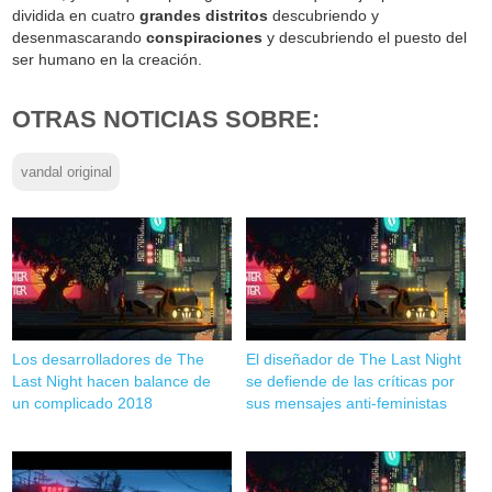
dividida en cuatro
grandes distritos
descubriendo y
desenmascarando
conspiraciones
y descubriendo el puesto del
ser humano en la creación.
OTRAS NOTICIAS SOBRE:
vandal original
Los desarrolladores de The
El diseñador de The Last Night
Last Night hacen balance de
se defiende de las críticas por
un complicado 2018
sus mensajes anti-feministas