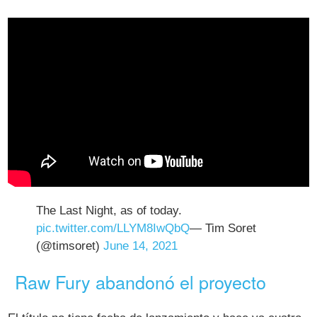
The Last Night, as of today.
pic.twitter.com/LLYM8IwQbQ
— Tim Soret
(@timsoret)
June 14, 2021
Raw Fury abandonó el proyecto