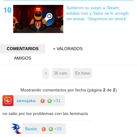
Subieron su juego a Steam,
estaba roto y Valve se lo arregló
sin avisar: 'Seguimos en shock'
COMENTARIOS
+ VALORADOS
AMIGOS
<
26
com.
En foros
Mostrando comentarios por fecha (página
2
de
2
)
xenojako
+31
no salio por los problemas con las feminazis
Sunic
+15