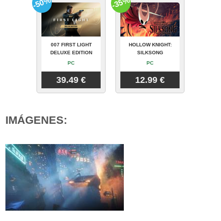
-50%
-35%
007 FIRST LIGHT
HOLLOW KNIGHT:
DELUXE EDITION
SILKSONG
PC
PC
39.49 €
12.99 €
IMÁGENES: