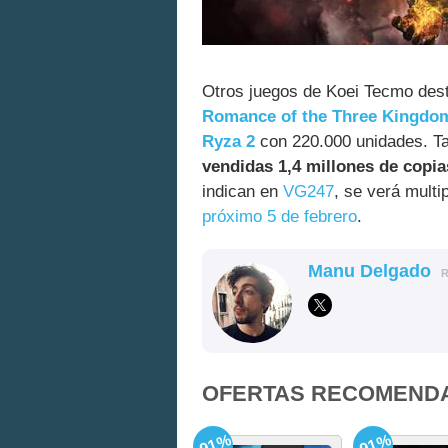
Otros juegos de Koei Tecmo des
Romance of the Three Kingdo
Ryza 2
con 220.000 unidades. T
vendidas 1,4 millones de copi
indican en
VG247
, se verá mult
próximo 5 de febrero
.
Manu Delgado
OFERTAS RECOMEND
-91%
-91%