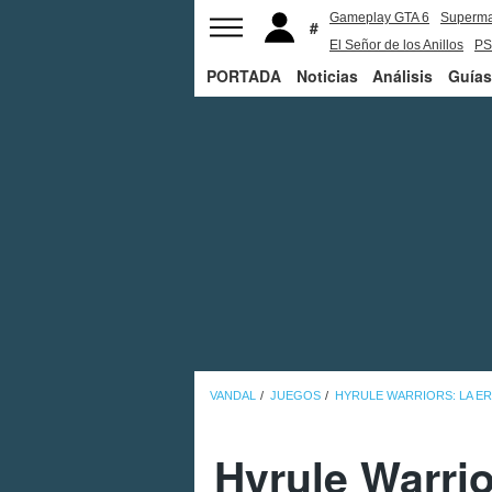
Gameplay GTA 6
Superm
El Señor de los Anillos
PS
PORTADA
Noticias
Análisis
Guías
VANDAL
JUEGOS
HYRULE WARRIORS: LA ER
Hyrule Warrio