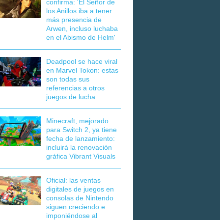
confirma: 'El Señor de
los Anillos iba a tener
más presencia de
Arwen, incluso luchaba
en el Abismo de Helm'
Deadpool se hace viral
en Marvel Tokon: estas
son todas sus
referencias a otros
juegos de lucha
Minecraft, mejorado
para Switch 2, ya tiene
fecha de lanzamiento:
incluirá la renovación
gráfica Vibrant Visuals
Oficial: las ventas
digitales de juegos en
consolas de Nintendo
siguen creciendo e
imponiéndose al