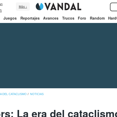
an
Más ↓
5
Juegos
Reportajes
Avances
Trucos
Foro
Random
Hard
A DEL CATACLISMO
NOTICIAS
rs: La era del cataclis