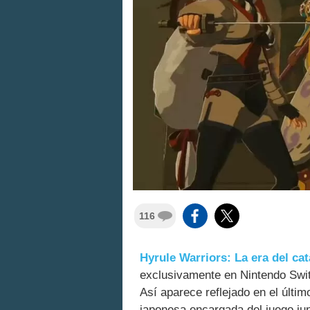
116
Hyrule Warriors: La era del ca
exclusivamente en Nintendo Switc
Así aparece reflejado en el últi
japonesa encargada del juego ju