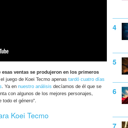
e esas ventas se produjeron en los primeros
e el juego de Koei Tecmo apenas
tardó cuatro días
s
. Ya en
nuestro análisis
decíamos de él que se
ta con algunos de los mejores personajes,
 todo el género".
ara Koei Tecmo