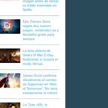
imagen antes de lanzar
su tráiler extendido en
Netflix
Epic Games Store
regala dos nuevos
juegos: reclámalos ya y
llévatelos gratis para
siempre
La beta abierta de
Gears of War E-Day
finalmente sí incluirá el
modo Versus
James Gunn confirma
oficialmente el cambio
de Superman en 'Man
of Tomorrow': 'No será
exactamente el mismo'
Liv Tyler (49), lo