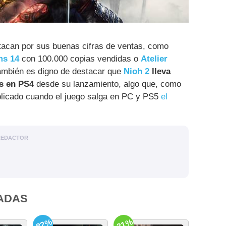
tacan por sus buenas cifras de ventas, como
ms 14
con 100.000 copias vendidas o
Atelier
ambién es digno de destacar que
Nioh 2
lleva
as en PS4
desde su lanzamiento, algo que, como
iplicado cuando el juego salga en PC y PS5
el
REDACTOR
ADAS
-82%
-31%