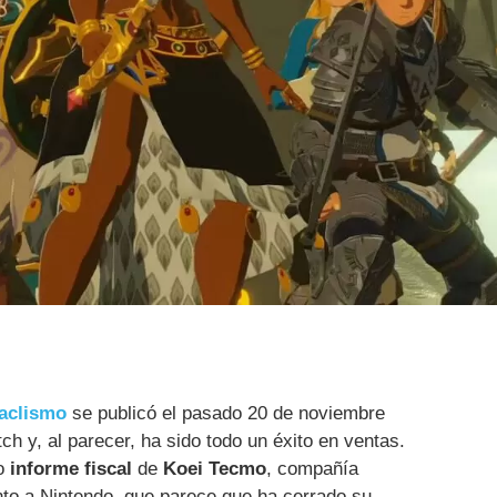
taclismo
se publicó el pasado 20 de noviembre
h y, al parecer, ha sido todo un éxito en ventas.
mo
informe fiscal
de
Koei Tecmo
, compañía
nto a Nintendo, que parece que ha cerrado su