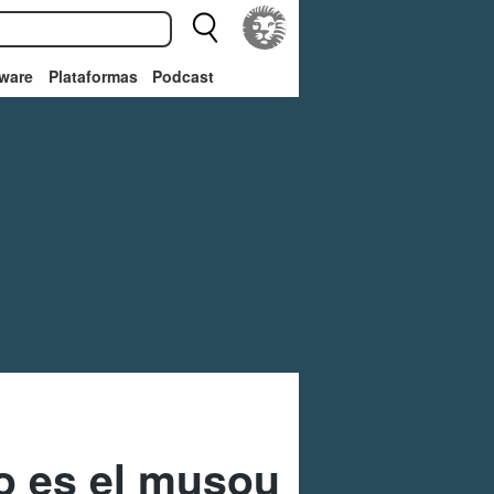
ware
Plataformas
Podcast
mo es el musou