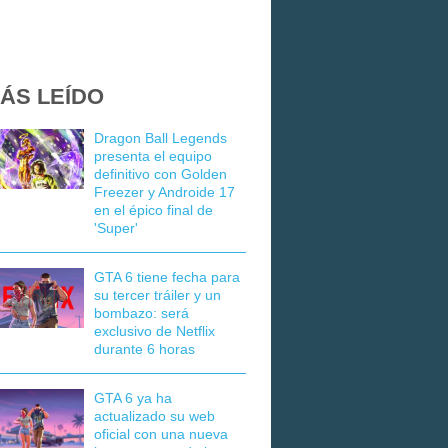
ÁS LEÍDO
Dragon Ball Legends
presenta el equipo
definitivo con Golden
Freezer y Androide 17
en el épico final de
'Super'
GTA 6 tiene fecha para
su tercer tráiler y un
bombazo: será
exclusivo de Netflix
durante 6 horas
GTA 6 ya ha
actualizado su web
oficial con una nueva