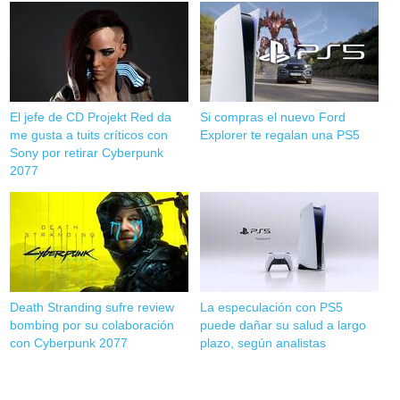
El jefe de CD Projekt Red da
Si compras el nuevo Ford
me gusta a tuits críticos con
Explorer te regalan una PS5
Sony por retirar Cyberpunk
2077
Death Stranding sufre review
La especulación con PS5
bombing por su colaboración
puede dañar su salud a largo
con Cyberpunk 2077
plazo, según analistas