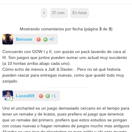
<
37
com.
En foros
Mostrando comentarios por fecha (página
3
de
3
)
Beirsam
+0
Concuerdo con GOW I y II, con quizás un pack lavando de cara al
III. Son juegos que juntos pueden sumar uno actual muy suculento
(a 10 horitas arriba abajo cada uno).
Cómo echo de menos a JaK & Daxter... Pero no sé qué historia
pueden rascar para entregas nuevas, como que quedó todo muy
zanjado.
Luceid69
+1
Uno el uncharted es un juego demasiado cercano en el tiempo para
tener un remake y de kratos, pues prefiero el juego que tenemos
que un remake del primero, prefiero que estos estudios se pongan
con cosas nuevas o hagan remakes de juegos mucho mas antiguos
Alundra es una joya de playstation es puro zelda y ahi esta muerto