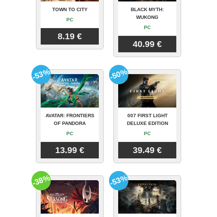
TOWN TO CITY
BLACK MYTH:
WUKONG
PC
PC
8.19 €
40.99 €
-53%
-50%
AVATAR: FRONTIERS
007 FIRST LIGHT
OF PANDORA
DELUXE EDITION
PC
PC
13.99 €
39.49 €
-38%
-53%