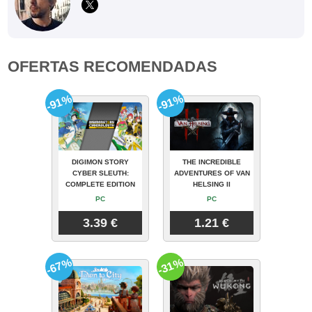
OFERTAS RECOMENDADAS
-91%
-91%
DIGIMON STORY
THE INCREDIBLE
CYBER SLEUTH:
ADVENTURES OF VAN
COMPLETE EDITION
HELSING II
PC
PC
3.39 €
1.21 €
-67%
-31%