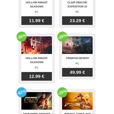
HOLLOW KNIGHT:
CLAIR OBSCUR:
SILKSONG
EXPEDITION 33
PC
PC
11.99 €
23.29 €
-35%
-28%
HOLLOW KNIGHT:
CRIMSON DESERT
SILKSONG
PC
PC
49.99 €
12.99 €
-82%
-25%
STAR WARS: KNIGHTS
INDIANA JONES AND