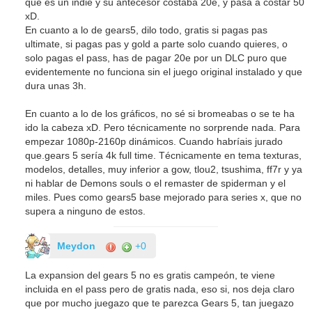
que es un indie y su antecesor costaba 20e, y pasa a costar 50
xD.
En cuanto a lo de gears5, dilo todo, gratis si pagas pas
ultimate, si pagas pas y gold a parte solo cuando quieres, o
solo pagas el pass, has de pagar 20e por un DLC puro que
evidentemente no funciona sin el juego original instalado y que
dura unas 3h.
En cuanto a lo de los gráficos, no sé si bromeabas o se te ha
ido la cabeza xD. Pero técnicamente no sorprende nada. Para
empezar 1080p-2160p dinámicos. Cuando habríais jurado
que.gears 5 sería 4k full time. Técnicamente en tema texturas,
modelos, detalles, muy inferior a gow, tlou2, tsushima, ff7r y ya
ni hablar de Demons souls o el remaster de spiderman y el
miles. Pues como gears5 base mejorado para series x, que no
supera a ninguno de estos.
Meydon
+0
La expansion del gears 5 no es gratis campeón, te viene
incluida en el pass pero de gratis nada, eso si, nos deja claro
que por mucho juegazo que te parezca Gears 5, tan juegazo