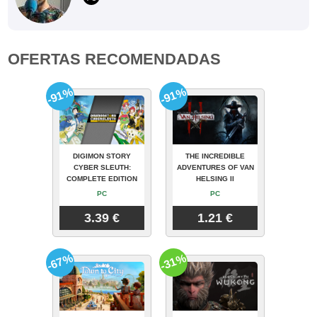
OFERTAS RECOMENDADAS
-91%
-91%
DIGIMON STORY
THE INCREDIBLE
CYBER SLEUTH:
ADVENTURES OF VAN
COMPLETE EDITION
HELSING II
PC
PC
3.39 €
1.21 €
-67%
-31%