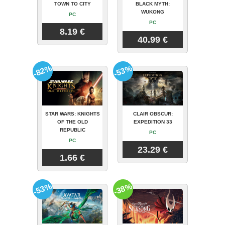
TOWN TO CITY
BLACK MYTH:
WUKONG
PC
PC
8.19 €
40.99 €
-82%
-53%
STAR WARS: KNIGHTS
CLAIR OBSCUR:
OF THE OLD
EXPEDITION 33
REPUBLIC
PC
PC
23.29 €
1.66 €
-53%
-38%