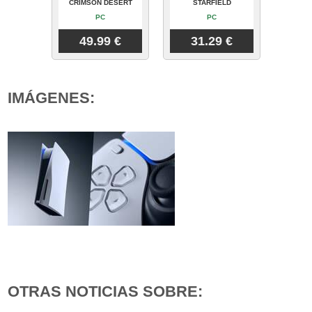
CRIMSON DESERT
STARFIELD
PC
PC
49.99 €
31.29 €
IMÁGENES:
OTRAS NOTICIAS SOBRE: