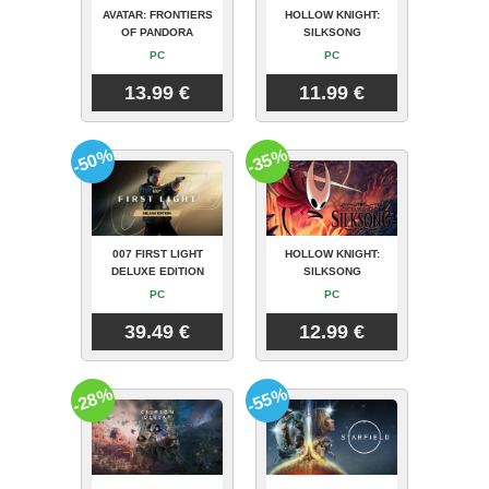
AVATAR: FRONTIERS
HOLLOW KNIGHT:
OF PANDORA
SILKSONG
PC
PC
13.99 €
11.99 €
-50%
-35%
007 FIRST LIGHT
HOLLOW KNIGHT:
DELUXE EDITION
SILKSONG
PC
PC
39.49 €
12.99 €
-28%
-55%