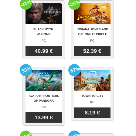
-31%
-25%
BLACK MYTH:
INDIANA JONES AND
WUKONG
THE GREAT CIRCLE
PC
PC
40.99 €
52.39 €
-53%
-67%
AVATAR: FRONTIERS
TOWN TO CITY
OF PANDORA
PC
PC
8.19 €
13.99 €