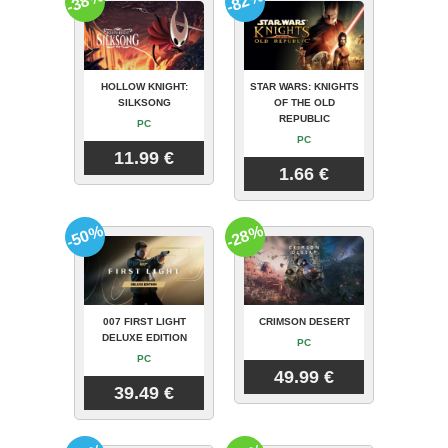
-38%
-82%
HOLLOW KNIGHT:
STAR WARS: KNIGHTS
SILKSONG
OF THE OLD
REPUBLIC
PC
PC
11.99 €
1.66 €
-50%
-28%
007 FIRST LIGHT
CRIMSON DESERT
DELUXE EDITION
PC
PC
49.99 €
39.49 €