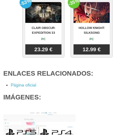
-53%
-35%
CLAIR OBSCUR:
HOLLOW KNIGHT:
EXPEDITION 33
SILKSONG
PC
PC
23.29 €
12.99 €
ENLACES RELACIONADOS:
Página oficial
IMÁGENES: