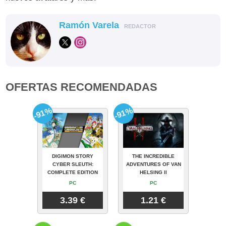
Ramón Varela
REDACTOR
OFERTAS RECOMENDADAS
-91%
-91%
DIGIMON STORY
THE INCREDIBLE
CYBER SLEUTH:
ADVENTURES OF VAN
COMPLETE EDITION
HELSING II
PC
PC
3.39 €
1.21 €