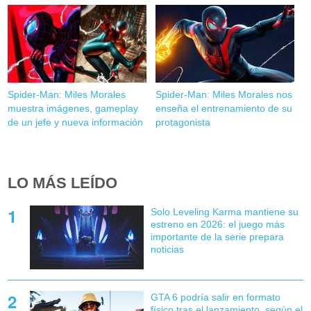
Spider-Man: Miles Morales
Spider-Man: Miles Morales nos
muestra imágenes, gameplay
enseña el entrenamiento de su
de un jefe y nueva información
protagonista
LO MÁS LEÍDO
Solo Leveling Karma mantiene su
estreno en 2026: el juego más
importante de la serie prepara
noticias
GTA 6 podría salir en formato
físico tras el lanzamiento, según el