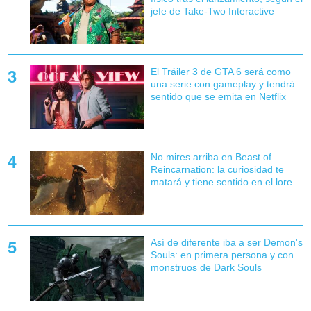
jefe de Take-Two Interactive
El Tráiler 3 de GTA 6 será como
una serie con gameplay y tendrá
sentido que se emita en Netflix
No mires arriba en Beast of
Reincarnation: la curiosidad te
matará y tiene sentido en el lore
Así de diferente iba a ser Demon's
Souls: en primera persona y con
monstruos de Dark Souls